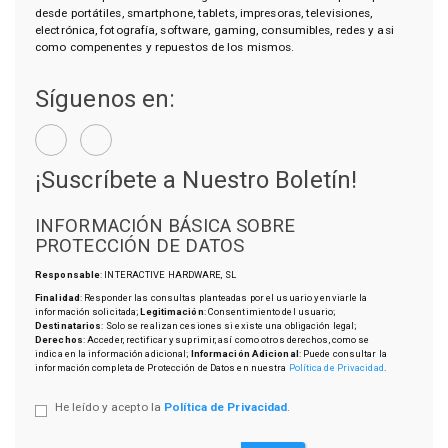
desde portátiles, smartphone, tablets, impresoras, televisiones,
electrónica, fotografía, software, gaming, consumibles, redes y asi
como compenentes y repuestos de los mismos.
Síguenos en:
¡Suscríbete a Nuestro Boletín!
INFORMACIÓN BÁSICA SOBRE
PROTECCIÓN DE DATOS
Responsable
: INTERACTIVE HARDWARE, SL
Finalidad
: Responder las consultas planteadas por el usuario y enviarle la
información solicitada;
Legitimación
: Consentimiento del usuario;
Destinatarios
: Solo se realizan cesiones si existe una obligación legal;
Derechos
: Acceder, rectificar y suprimir, así como otros derechos, como se
indica en la información adicional;
Información Adicional
: Puede consultar la
información completa de Protección de Datos en nuestra
Política de Privacidad
.
He leído y acepto la
Política de Privacidad
.