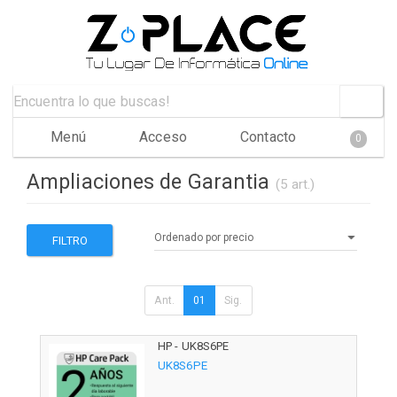
Menú
Acceso
Contacto
0
Ampliaciones de Garantia
(5 art.)
FILTRO
Ant.
01
Sig.
HP - UK8S6PE
UK8S6PE