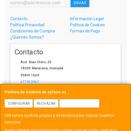
ENVIAR
Contacto
Información Legal
Política Privacidad
Política de Cookies
Condiciones de Compra
Formas de Pago
¿Quienes Somos?
Contacto
Avd. Blas Otero, 25
18200
Maracena
,
Granada
958411669
677410967
ihardware@gmail.com
Política de Cookies de zplace.es
CONFIGURAR
RECHAZAR
ACEPTAR COOKIES
Horario
Utilizamos cookies propias y de terceros para mejorar nuestros
L-V: 10:00-14:00, 17:00-21:00
servicios.
Puede obtener más información, o bien conocer cómo cambiar la