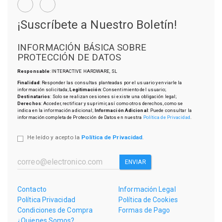
¡Suscríbete a Nuestro Boletín!
INFORMACIÓN BÁSICA SOBRE
PROTECCIÓN DE DATOS
Responsable
: INTERACTIVE HARDWARE, SL
Finalidad
: Responder las consultas planteadas por el usuario y enviarle la
información solicitada;
Legitimación
: Consentimiento del usuario;
Destinatarios
: Solo se realizan cesiones si existe una obligación legal;
Derechos
: Acceder, rectificar y suprimir, así como otros derechos, como se
indica en la información adicional;
Información Adicional
: Puede consultar la
información completa de Protección de Datos en nuestra
Política de Privacidad
.
He leído y acepto la
Política de Privacidad
.
ENVIAR
Contacto
Información Legal
Política Privacidad
Política de Cookies
Condiciones de Compra
Formas de Pago
¿Quienes Somos?