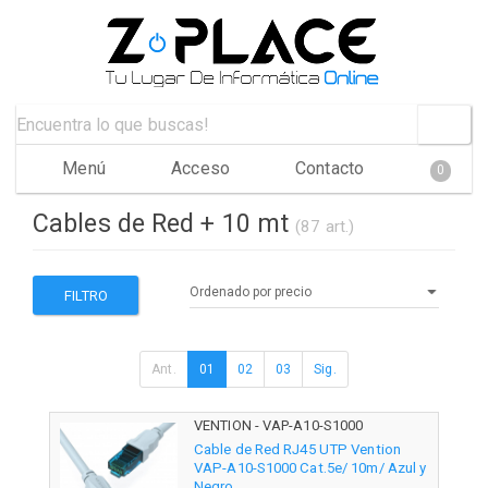
Menú
Acceso
Contacto
0
Cables de Red + 10 mt
(87 art.)
FILTRO
Ant.
01
02
03
Sig.
VENTION - VAP-A10-S1000
Cable de Red RJ45 UTP Vention
VAP-A10-S1000 Cat.5e/ 10m/ Azul y
Negro