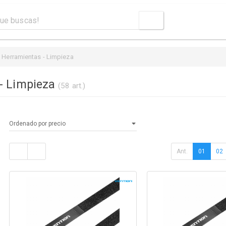
Herramientas - Limpieza
- Limpieza
(58 art.)
Ant.
01
02