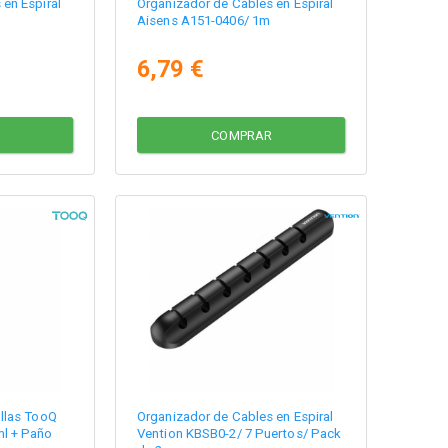
en Espiral
Organizador de Cables en Espiral
Aisens A151-0406/ 1m
6,79 €
COMPRAR
allas TooQ
Organizador de Cables en Espiral
l + Paño
Vention KBSB0-2/ 7 Puertos/ Pack