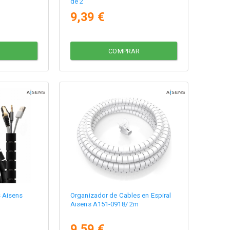
de 2
9,39 €
COMPRAR
 Aisens
Organizador de Cables en Espiral
Aisens A151-0918/ 2m
9,59 €