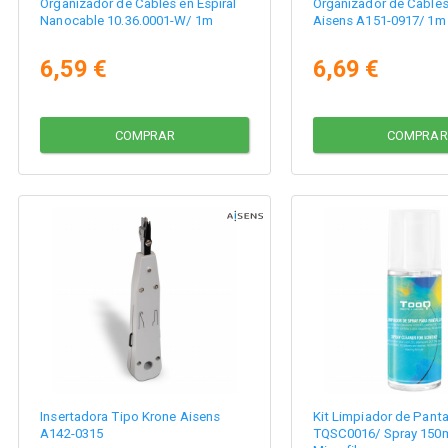
Organizador de Cables en Espiral
Organizador de Cables 
Nanocable 10.36.0001-W/ 1m
Aisens A151-0917/ 1m
6,59 €
6,69 €
COMPRAR
COMPRAR
Insertadora Tipo Krone Aisens
Kit Limpiador de Pant
A142-0315
TQSC0016/ Spray 150m