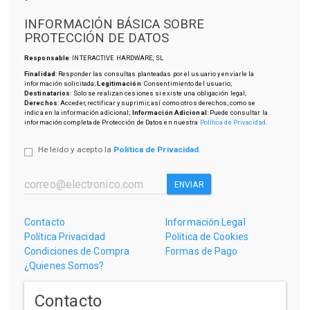
INFORMACIÓN BÁSICA SOBRE
PROTECCIÓN DE DATOS
Responsable
: INTERACTIVE HARDWARE, SL
Finalidad
: Responder las consultas planteadas por el usuario y enviarle la
información solicitada;
Legitimación
: Consentimiento del usuario;
Destinatarios
: Solo se realizan cesiones si existe una obligación legal;
Derechos
: Acceder, rectificar y suprimir, así como otros derechos, como se
indica en la información adicional;
Información Adicional
: Puede consultar la
información completa de Protección de Datos en nuestra
Política de Privacidad
.
He leído y acepto la
Política de Privacidad
.
ENVIAR
Contacto
Información Legal
Política Privacidad
Política de Cookies
Condiciones de Compra
Formas de Pago
¿Quienes Somos?
Contacto