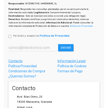
Responsable
: INTERACTIVE HARDWARE, SL
Finalidad
: Responder las consultas planteadas por el usuario y enviarle la
información solicitada;
Legitimación
: Consentimiento del usuario;
Destinatarios
: Solo se realizan cesiones si existe una obligación legal;
Derechos
: Acceder, rectificar y suprimir, así como otros derechos, como se
indica en la información adicional;
Información Adicional
: Puede consultar la
información completa de Protección de Datos en nuestra
Política de Privacidad
.
He leído y acepto la
Política de Privacidad
.
ENVIAR
Contacto
Información Legal
Política Privacidad
Política de Cookies
Condiciones de Compra
Formas de Pago
¿Quienes Somos?
Contacto
Avd. Blas Otero, 25
18200
Maracena
,
Granada
958411669