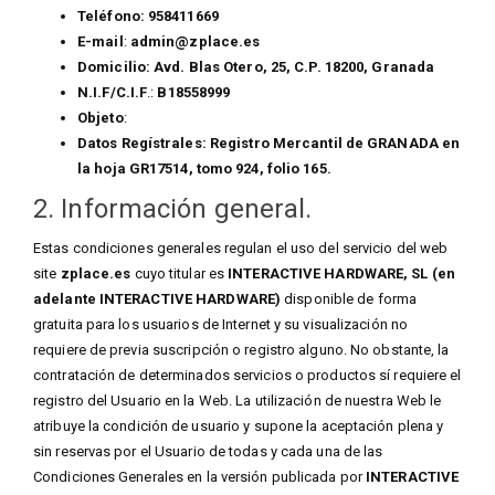
Teléfono: 958411669
E-mail
:
admin@zplace.es
Domicilio:
Avd. Blas Otero, 25, C.P. 18200,
Granada
N.I.F/C.I.F
.:
B18558999
Objeto
:
Datos Regístrales:
Registro Mercantil de GRANADA en
la
hoja GR17514, tomo 924, folio 165
.
2. Información general.
Estas condiciones generales regulan el uso del servicio del web
site
zplace.es
cuyo titular es
INTERACTIVE HARDWARE, SL (en
adelante INTERACTIVE HARDWARE)
disponible de forma
gratuita para los usuarios de Internet y su visualización no
requiere de previa suscripción o registro alguno. No obstante, la
contratación de determinados servicios o productos sí requiere el
registro del Usuario en la Web. La utilización de nuestra Web le
atribuye la condición de usuario y supone la aceptación plena y
sin reservas por el Usuario de todas y cada una de las
Condiciones Generales en la versión publicada por
INTERACTIVE