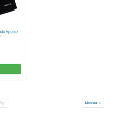
ncia Approx
F
Sig.
Mostrar