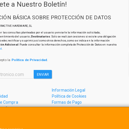
ete a Nuestro Boletín!
IÓN BÁSICA SOBRE PROTECCIÓN DE DATOS
TERACTIVE HARDWARE, SL
r las consultas planteadas por el usuario y enviarle la información solicitada;
sentimiento del usuario;
Destinatarios
: Solo se realizan cesiones si existe una obligación
cceder, rectificar y suprimir, así como otros derechos, como se indica en la información
ión Adicional
: Puede consultar la información completa de Protección de Datos en nuestra
ad
.
cepto la
Política de Privacidad
.
ENVIAR
Información Legal
cidad
Política de Cookies
de Compra
Formas de Pago
mos?