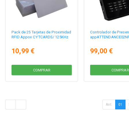
Pack de 25 Tarjetas de Proximidad
Controlador de Prese
RFID Appox CYTCARDS/ 125KHz
appATTENDANCE02N
10,99 €
99,00 €
COMPRAR
COMPRAR
Ant.
01