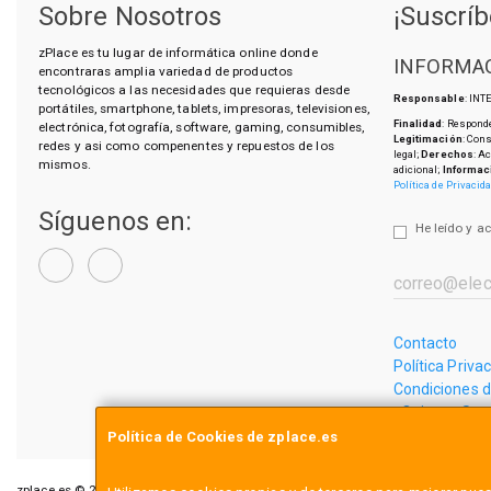
Sobre Nosotros
¡Suscríb
zPlace es tu lugar de informática online donde
INFORMAC
encontraras amplia variedad de productos
tecnológicos a las necesidades que requieras desde
Responsable
: IN
portátiles, smartphone, tablets, impresoras, televisiones,
Finalidad
: Responde
electrónica, fotografía, software, gaming, consumibles,
Legitimación
: Con
redes y asi como compenentes y repuestos de los
legal;
Derechos
: A
mismos.
adicional;
Informac
Política de Privacid
Síguenos en:
He leído y a
Contacto
Política Priva
Condiciones 
¿Quienes So
Política de Cookies de zplace.es
zplace.es © 2026