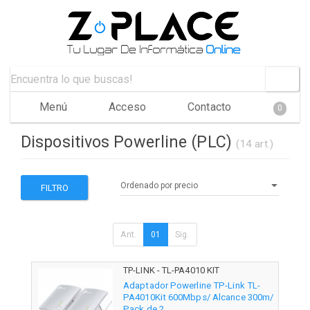
Menú
Acceso
Contacto
0
Dispositivos Powerline (PLC)
(14 art.)
FILTRO
Ant.
01
Sig.
TP-LINK - TL-PA4010 KIT
Adaptador Powerline TP-Link TL-
PA4010Kit 600Mbps/ Alcance 300m/
Pack de 2