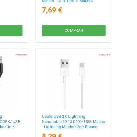
Macho - USB Tipo-C Macho/
480Mbps/ 20cm/ Blanco
7,69 €
COMPRAR
ng
Cable USB 2.0 Lightning
-COBK/ USB
Nanocable 10.10.0402/ USB Macho
cho/ 1m/
- Lightning Macho/ 2m/ Blanco
8,29 €