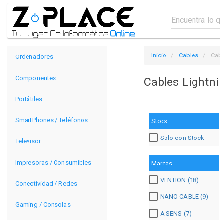
Inicio
Cables
Cab
Ordenadores
Componentes
Cables Lightn
Portátiles
SmartPhones / Teléfonos
Stock
Solo con Stock
Televisor
Impresoras / Consumibles
Marcas
VENTION (18)
Conectividad / Redes
NANO CABLE (9)
Gaming / Consolas
AISENS (7)