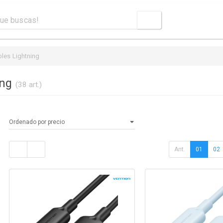
les Lightning
ing
(38 art.)
Ant.
01
02