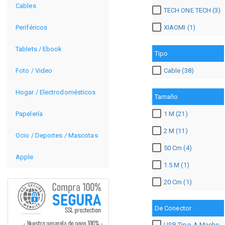
Cables
TECH ONE TECH (3)
XIAOMI (1)
Periféricos
Tablets / Ebook
Tipo
Cable (38)
Foto / Video
Hogar / Electrodomésticos
Tamaño
Papelería
1 M (21)
2 M (11)
Ocio / Deportes / Mascotas
50 Cm (4)
Apple
1.5 M (1)
20 Cm (1)
De Conector
USB Tipo-A Macho