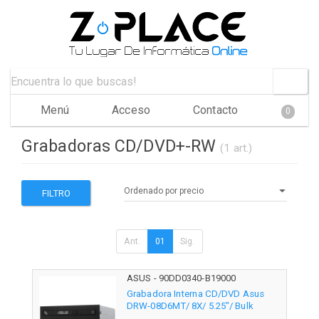
Menú
Acceso
Contacto
0
Grabadoras CD/DVD+-RW
(1 art.)
FILTRO
Ant.
01
Sig.
ASUS - 90DD0340-B19000
Grabadora Interna CD/DVD Asus
DRW-08D6MT/ 8X/ 5.25"/ Bulk