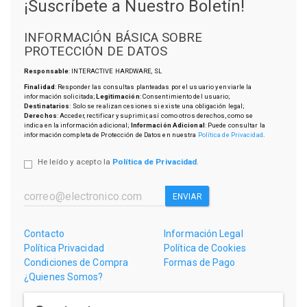
¡Suscríbete a Nuestro Boletín!
INFORMACIÓN BÁSICA SOBRE
PROTECCIÓN DE DATOS
Responsable
: INTERACTIVE HARDWARE, SL
Finalidad
: Responder las consultas planteadas por el usuario y enviarle la
información solicitada;
Legitimación
: Consentimiento del usuario;
Destinatarios
: Solo se realizan cesiones si existe una obligación legal;
Derechos
: Acceder, rectificar y suprimir, así como otros derechos, como se
indica en la información adicional;
Información Adicional
: Puede consultar la
información completa de Protección de Datos en nuestra
Política de Privacidad
.
He leído y acepto la
Política de Privacidad
.
ENVIAR
Contacto
Información Legal
Política Privacidad
Política de Cookies
Condiciones de Compra
Formas de Pago
¿Quienes Somos?