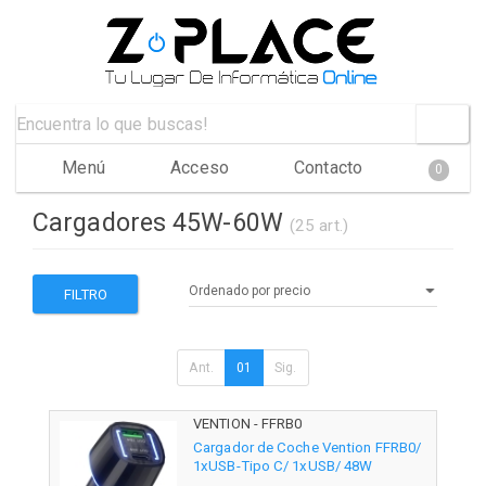
Menú
Acceso
Contacto
0
Cargadores 45W-60W
(25 art.)
FILTRO
Ant.
01
Sig.
VENTION - FFRB0
Cargador de Coche Vention FFRB0/
1xUSB-Tipo C/ 1xUSB/ 48W