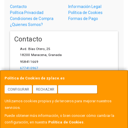
Contacto
Información Legal
Política Privacidad
Política de Cookies
Condiciones de Compra
Formas de Pago
¿Quienes Somos?
Contacto
Avd. Blas Otero, 25
18200
Maracena
,
Granada
958411669
677410967
ihardware@gmail.com
Política de Cookies de zplace.es
CONFIGURAR
RECHAZAR
ACEPTAR COOKIES
Horario
Utilizamos cookies propias y de terceros para mejorar nuestros
L-V: 10:00-14:00, 17:00-21:00
servicios.
Puede obtener más información, o bien conocer cómo cambiar la
configuración, en nuestra
Política de Cookies
.
, , , , España. - C.I.F.: B18558999 - Tfno: