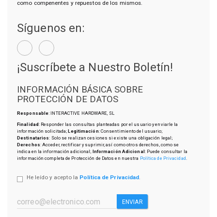
como compenentes y repuestos de los mismos.
Síguenos en:
¡Suscríbete a Nuestro Boletín!
INFORMACIÓN BÁSICA SOBRE
PROTECCIÓN DE DATOS
Responsable
: INTERACTIVE HARDWARE, SL
Finalidad
: Responder las consultas planteadas por el usuario y enviarle la
información solicitada;
Legitimación
: Consentimiento del usuario;
Destinatarios
: Solo se realizan cesiones si existe una obligación legal;
Derechos
: Acceder, rectificar y suprimir, así como otros derechos, como se
indica en la información adicional;
Información Adicional
: Puede consultar la
información completa de Protección de Datos en nuestra
Política de Privacidad
.
He leído y acepto la
Política de Privacidad
.
ENVIAR