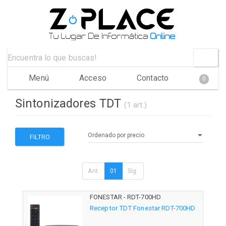
Menú
Acceso
Contacto
0
Sintonizadores TDT
(1 art.)
FILTRO
Ant.
01
Sig.
FONESTAR - RDT-700HD
Receptor TDT Fonestar RDT-700HD