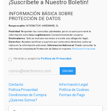
¡Suscríbete a Nuestro Boletín!
INFORMACIÓN BÁSICA SOBRE
PROTECCIÓN DE DATOS
Responsable
: INTERACTIVE HARDWARE, SL
Finalidad
: Responder las consultas planteadas por el usuario y enviarle la
información solicitada;
Legitimación
: Consentimiento del usuario;
Destinatarios
: Solo se realizan cesiones si existe una obligación legal;
Derechos
: Acceder, rectificar y suprimir, así como otros derechos, como se
indica en la información adicional;
Información Adicional
: Puede consultar la
información completa de Protección de Datos en nuestra
Política de Privacidad
.
He leído y acepto la
Política de Privacidad
.
ENVIAR
Contacto
Información Legal
Política Privacidad
Política de Cookies
Condiciones de Compra
Formas de Pago
¿Quienes Somos?