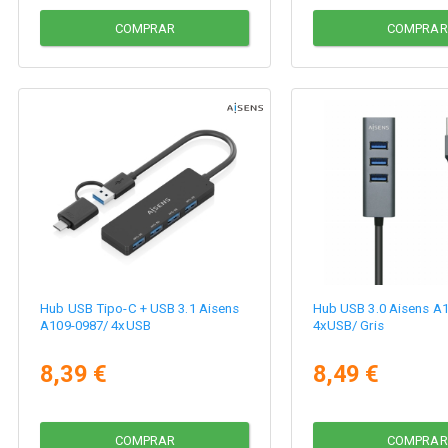
COMPRAR
COMPRAR
Hub USB Tipo-C + USB 3.1 Aisens
Hub USB 3.0 Aisens A
A109-0987/ 4xUSB
4xUSB/ Gris
8,39 €
8,49 €
COMPRAR
COMPRAR