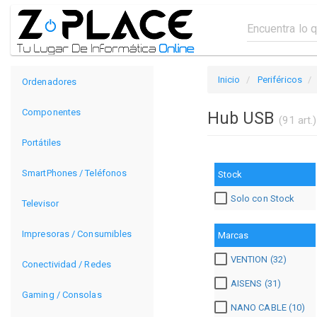
Inicio
Periféricos
Ordenadores
Componentes
Hub USB
(91 art.)
Portátiles
SmartPhones / Teléfonos
Stock
Solo con Stock
Televisor
Impresoras / Consumibles
Marcas
VENTION (32)
Conectividad / Redes
AISENS (31)
Gaming / Consolas
NANO CABLE (10)