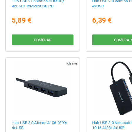
Hub USB 2.0 Vention CHMHB/
Hub USB 2.0 Vention
4xUSB/ 1xMicroUSB PD
4xUSB
5,89 €
6,39 €
COMPRAR
COMPRAR
Hub USB 3.0 Aisens A106-0399/
Hub USB 3.0 Nanocabl
4xUSB
10.16.4403/ 4xUSB