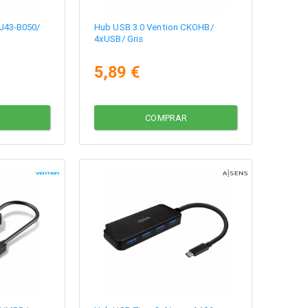
J43-B050/
Hub USB 3.0 Vention CKOHB/
4xUSB/ Gris
5,89 €
COMPRAR