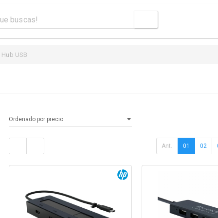
Hub USB
Ant.
01
02