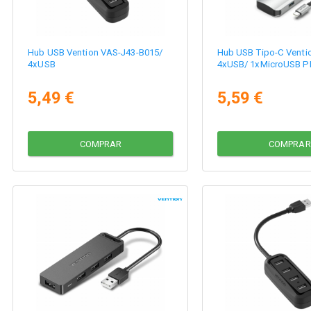
Hub USB Vention VAS-J43-B015/
Hub USB Tipo-C Vent
4xUSB
4xUSB/ 1xMicroUSB P
5,49 €
5,59 €
COMPRAR
COMPRAR