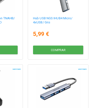
ion TNAHB/
Hub USB NGS IHUB4 Micro/
D
4xUSB/ Gris
5,99 €
COMPRAR