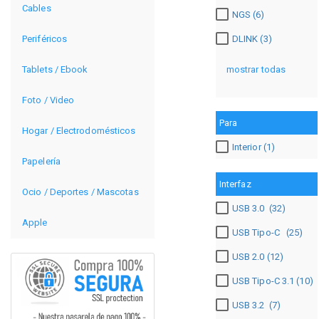
Cables
NGS (6)
DLINK (3)
Periféricos
mostrar todas
Tablets / Ebook
Foto / Video
Para
Hogar / Electrodomésticos
Interior (1)
Papelería
Interfaz
Ocio / Deportes / Mascotas
USB 3.0 (32)
Apple
USB Tipo-C (25)
USB 2.0 (12)
USB Tipo-C 3.1 (10)
USB 3.2 (7)