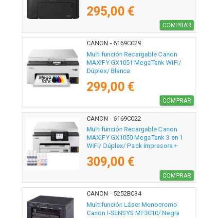
295,00 €
COMPRAR
CANON - 6169C029
Multifunción Recargable Canon
MAXIFY GX1051 MegaTank WiFi/
Dúplex/ Blanca
299,00 €
COMPRAR
CANON - 6169C022
Multifunción Recargable Canon
MAXIFY GX1050 MegaTank 3 en 1
WiFi/ Dúplex/ Pack impresora +
consumibles XL/ Blanca
309,00 €
COMPRAR
CANON - 5252B034
Multifunción Láser Monocromo
Canon I-SENSYS MF3010/ Negra