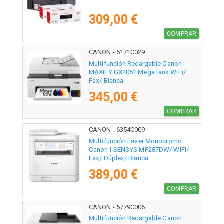
309,00 €
COMPRAR
CANON - 6171C029
Multifunción Recargable Canon
MAXIFY GX2051 MegaTank WiFi/
Fax/ Blanca
345,00 €
COMPRAR
CANON - 6354C009
Multifunción Láser Monocromo
Canon I-SENSYS MF287DW/ WiFi/
Fax/ Dúplex/ Blanca
389,00 €
COMPRAR
CANON - 5779C006
Multifunción Recargable Canon