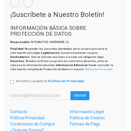
¡Suscríbete a Nuestro Boletín!
INFORMACIÓN BÁSICA SOBRE
PROTECCIÓN DE DATOS
Responsable
: INTERACTIVE HARDWARE, SL
Finalidad
: Responder las consultas planteadas por el usuario y enviarle la
información solicitada;
Legitimación
: Consentimiento del usuario;
Destinatarios
: Solo se realizan cesiones si existe una obligación legal;
Derechos
: Acceder, rectificar y suprimir, así como otros derechos, como se
indica en la información adicional;
Información Adicional
: Puede consultar la
información completa de Protección de Datos en nuestra
Política de Privacidad
.
He leído y acepto la
Política de Privacidad
.
ENVIAR
Contacto
Información Legal
Política Privacidad
Política de Cookies
Condiciones de Compra
Formas de Pago
¿Quienes Somos?