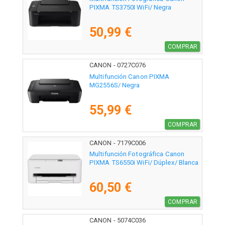
PIXMA TS3750I WiFi/ Negra
50,99 €
COMPRAR
CANON - 0727C076
Multifunción Canon PIXMA
MG2556S/ Negra
55,99 €
COMPRAR
CANON - 7179C006
Multifunción Fotográfica Canon
PIXMA TS6550i WiFi/ Dúplex/ Blanca
60,50 €
COMPRAR
CANON - 5074C036