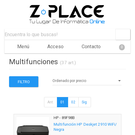
Menú
Acceso
Contacto
0
Multifunciones
(37 art.)
FILTRO
Ant.
01
02
Sig.
HP - 89F98B
Multifunción HP Deskjet 2910 WiFi/
Negra