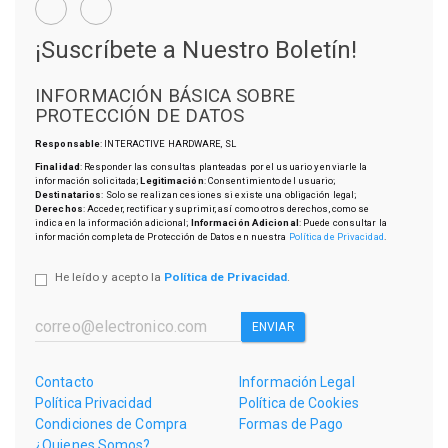
¡Suscríbete a Nuestro Boletín!
INFORMACIÓN BÁSICA SOBRE
PROTECCIÓN DE DATOS
Responsable
: INTERACTIVE HARDWARE, SL
Finalidad
: Responder las consultas planteadas por el usuario y enviarle la
información solicitada;
Legitimación
: Consentimiento del usuario;
Destinatarios
: Solo se realizan cesiones si existe una obligación legal;
Derechos
: Acceder, rectificar y suprimir, así como otros derechos, como se
indica en la información adicional;
Información Adicional
: Puede consultar la
información completa de Protección de Datos en nuestra
Política de Privacidad
.
He leído y acepto la
Política de Privacidad
.
ENVIAR
Contacto
Información Legal
Política Privacidad
Política de Cookies
Condiciones de Compra
Formas de Pago
¿Quienes Somos?