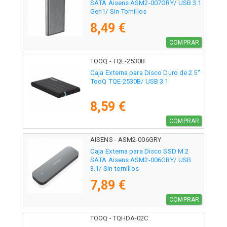
SATA Aisens ASM2-007GRY/ USB 3.1
Gen1/ Sin Tornillos
8,49 €
COMPRAR
TOOQ - TQE-2530B
Caja Externa para Disco Duro de 2.5"
TooQ TQE-2530B/ USB 3.1
8,59 €
COMPRAR
AISENS - ASM2-006GRY
Caja Externa para Disco SSD M.2
SATA Aisens ASM2-006GRY/ USB
3.1/ Sin tornillos
7,89 €
COMPRAR
TOOQ - TQHDA-02C