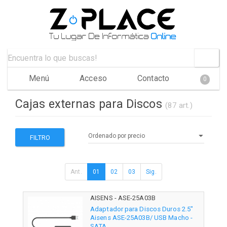
Menú
Acceso
Contacto
0
Cajas externas para Discos
(87 art.)
FILTRO
Ant.
01
02
03
Sig.
AISENS - ASE-25A03B
Adaptador para Discos Duros 2.5"
Aisens ASE-25A03B/ USB Macho -
SATA