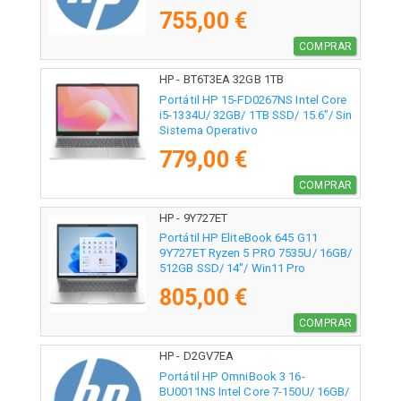
755,00 €
COMPRAR
HP - BT6T3EA 32GB 1TB
Portátil HP 15-FD0267NS Intel Core
i5-1334U/ 32GB/ 1TB SSD/ 15.6"/ Sin
Sistema Operativo
779,00 €
COMPRAR
HP - 9Y727ET
Portátil HP EliteBook 645 G11
9Y727ET Ryzen 5 PRO 7535U/ 16GB/
512GB SSD/ 14"/ Win11 Pro
805,00 €
COMPRAR
HP - D2GV7EA
Portátil HP OmniBook 3 16-
BU0011NS Intel Core 7-150U/ 16GB/