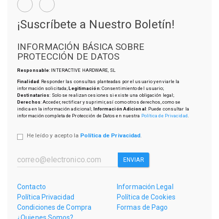
¡Suscríbete a Nuestro Boletín!
INFORMACIÓN BÁSICA SOBRE
PROTECCIÓN DE DATOS
Responsable
: INTERACTIVE HARDWARE, SL
Finalidad
: Responder las consultas planteadas por el usuario y enviarle la
información solicitada;
Legitimación
: Consentimiento del usuario;
Destinatarios
: Solo se realizan cesiones si existe una obligación legal;
Derechos
: Acceder, rectificar y suprimir, así como otros derechos, como se
indica en la información adicional;
Información Adicional
: Puede consultar la
información completa de Protección de Datos en nuestra
Política de Privacidad
.
He leído y acepto la
Política de Privacidad
.
ENVIAR
Contacto
Información Legal
Política Privacidad
Política de Cookies
Condiciones de Compra
Formas de Pago
¿Quienes Somos?