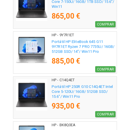
Core 7-150U/ 16GB/ 1TB SSD/ 15.6"/
Win11
865,00 €
COMPRAR
HP - 9Y7R1ET
Portátil HP EliteBook 645 G11
9Y7R1ET Ryzen 7 PRO 7735U/ 16GB/
512GB SSD/ 14"/ Win11 Pro
885,00 €
COMPRAR
HP - C14Q4ET
Portátil HP 250R G10 C14Q4ET Intel
Core 5-120U/ 16GB/ 512GB SSD/
15.6"/ Win11 Pro
935,00 €
COMPRAR
HP - BK8Q0EA