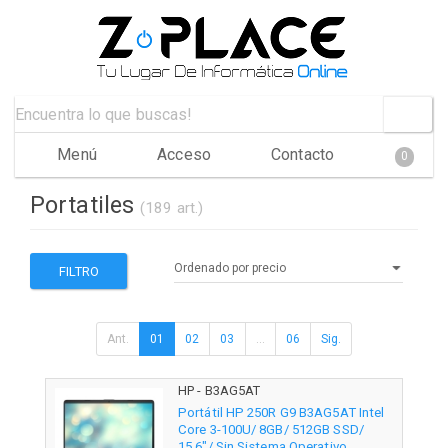
Menú
Acceso
Contacto
0
Portatiles
(189 art.)
FILTRO
Ant.
01
02
03
...
06
Sig.
HP - B3AG5AT
Portátil HP 250R G9 B3AG5AT Intel
Core 3-100U/ 8GB/ 512GB SSD/
15.6"/ Sin Sistema Operativo