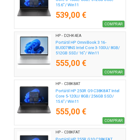
15.6"/ Win11
539,00 €
COMPRAR
HP - D2HK4EA
Portátil HP OmniBook 3 16-
BU0078NS Intel Core 3-100U/ 8GB/
512GB SSD/ 16"/ Win11
555,00 €
COMPRAR
HP - C38K8AT
Portátil HP 250R G9 C38K8AT Intel
Core 5-120U/ 8GB/ 256GB SSD/
15.6"/ Win11
555,00 €
COMPRAR
HP - C38KFAT
Portátil HP 255R G10 C38KFAT