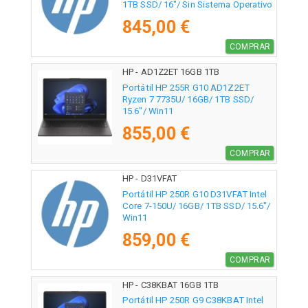
1TB SSD/ 16"/ Sin Sistema Operativo
845,00 €
COMPRAR
HP - AD1Z2ET 16GB 1TB
Portátil HP 255R G10 AD1Z2ET
Ryzen 7 7735U/ 16GB/ 1TB SSD/
15.6"/ Win11
855,00 €
COMPRAR
HP - D31VFAT
Portátil HP 250R G10 D31VFAT Intel
Core 7-150U/ 16GB/ 1TB SSD/ 15.6"/
Win11
859,00 €
COMPRAR
HP - C38KBAT 16GB 1TB
Portátil HP 250R G9 C38KBAT Intel