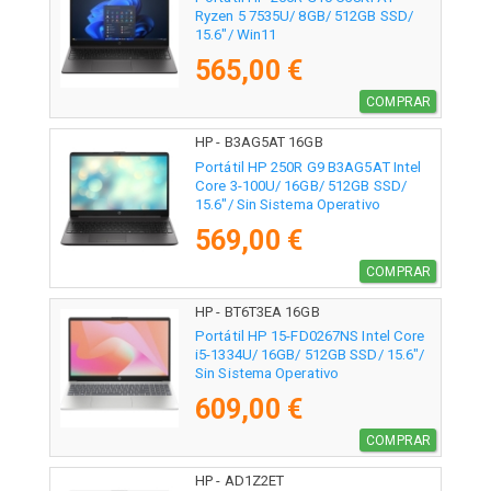
Ryzen 5 7535U/ 8GB/ 512GB SSD/
15.6"/ Win11
565,00 €
COMPRAR
HP - B3AG5AT 16GB
Portátil HP 250R G9 B3AG5AT Intel
Core 3-100U/ 16GB/ 512GB SSD/
15.6"/ Sin Sistema Operativo
569,00 €
COMPRAR
HP - BT6T3EA 16GB
Portátil HP 15-FD0267NS Intel Core
i5-1334U/ 16GB/ 512GB SSD/ 15.6"/
Sin Sistema Operativo
609,00 €
COMPRAR
HP - AD1Z2ET