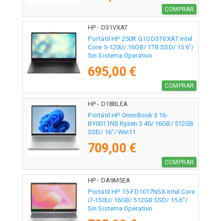
COMPRAR
HP - D31VXAT
Portátil HP 250R G10 D31VXAT Intel
Core 5-120U/ 16GB/ 1TB SSD/ 15.6"/
Sin Sistema Operativo
695,00 €
COMPRAR
HP - D18BLEA
Portátil HP OmniBook 3 16-
BY0011NS Ryzen 5 40/ 16GB/ 512GB
SSD/ 16"/ Win11
709,00 €
COMPRAR
HP - DA9M5EA
Portátil HP 15-FD1017NSX Intel Core
i7-150U/ 16GB/ 512GB SSD/ 15.6"/
Sin Sistema Operativo