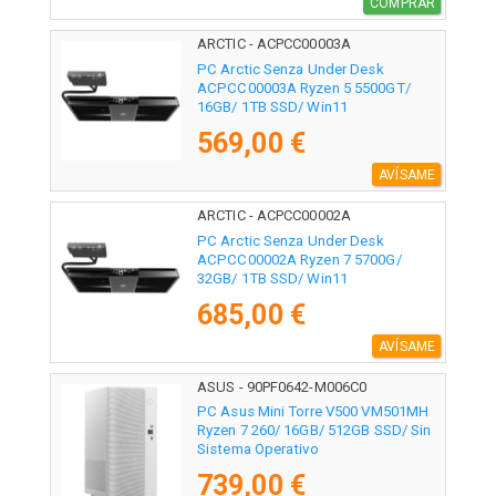
COMPRAR
ARCTIC - ACPCC00003A
PC Arctic Senza Under Desk
ACPCC00003A Ryzen 5 5500GT/
16GB/ 1TB SSD/ Win11
569,00 €
AVÍSAME
ARCTIC - ACPCC00002A
PC Arctic Senza Under Desk
ACPCC00002A Ryzen 7 5700G/
32GB/ 1TB SSD/ Win11
685,00 €
AVÍSAME
ASUS - 90PF0642-M006C0
PC Asus Mini Torre V500 VM501MH
Ryzen 7 260/ 16GB/ 512GB SSD/ Sin
Sistema Operativo
739,00 €