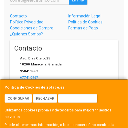
ENVIAR
Contacto
Información Legal
Política Privacidad
Política de Cookies
Condiciones de Compra
Formas de Pago
¿Quienes Somos?
Contacto
Avd. Blas Otero, 25
18200
Maracena
,
Granada
958411669
677410967
ihardware@gmail.com
Política de Cookies de zplace.es
CONFIGURAR
RECHAZAR
ACEPTAR COOKIES
Horario
Utilizamos cookies propias y de terceros para mejorar nuestros
L-V: 10:00-14:00, 17:00-21:00
servicios.
Puede obtener más información, o bien conocer cómo cambiar la