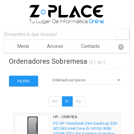
Menú
Acceso
Contacto
0
Ordenadores Sobremesa
(31 art.)
FILTRO
Ant.
01
Sig.
HP - CN8Y9EA
PC HP OmniDesk Slim Desktop S03-
0011NS Intel Core i3-14100/ 8GB/
512GB SSD/ Sin Sistema Operativo