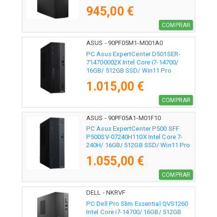
945,00 €
COMPRAR
ASUS - 90PF05M1-M001A0
PC Asus ExpertCenter D501SER-
714700002X Intel Core i7-14700/
16GB/ 512GB SSD/ Win11 Pro
1.015,00 €
COMPRAR
ASUS - 90PF05A1-M01F10
PC Asus ExpertCenter P500 SFF
P500SV-07240H110X Intel Core 7-
240H/ 16GB/ 512GB SSD/ Win11 Pro
1.055,00 €
COMPRAR
DELL - NKRVF
PC Dell Pro Slim Essential QVS1260
Intel Core i7-14700/ 16GB/ 512GB