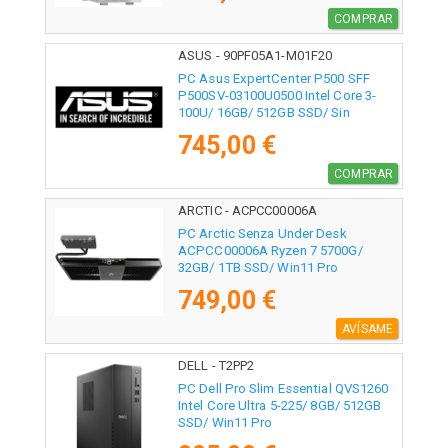
COMPRAR
ASUS - 90PF05A1-M01F20
PC Asus ExpertCenter P500 SFF
P500SV-03100U0500 Intel Core 3-
100U/ 16GB/ 512GB SSD/ Sin
Sistema Operativo
745,00 €
COMPRAR
ARCTIC - ACPCC00006A
PC Arctic Senza Under Desk
ACPCC00006A Ryzen 7 5700G/
32GB/ 1TB SSD/ Win11 Pro
749,00 €
AVÍSAME
DELL - T2PP2
PC Dell Pro Slim Essential QVS1260
Intel Core Ultra 5-225/ 8GB/ 512GB
SSD/ Win11 Pro