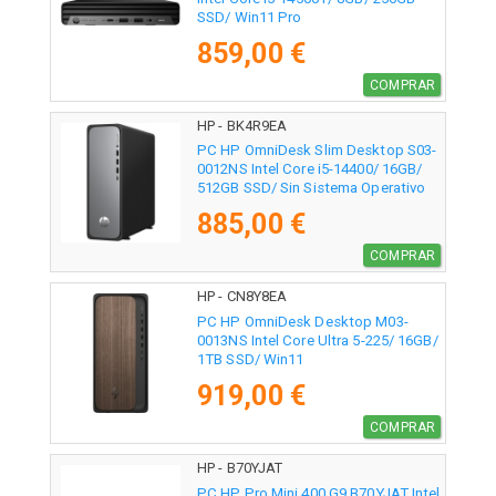
SSD/ Win11 Pro
859,00 €
COMPRAR
HP - BK4R9EA
PC HP OmniDesk Slim Desktop S03-
0012NS Intel Core i5-14400/ 16GB/
512GB SSD/ Sin Sistema Operativo
885,00 €
COMPRAR
HP - CN8Y8EA
PC HP OmniDesk Desktop M03-
0013NS Intel Core Ultra 5-225/ 16GB/
1TB SSD/ Win11
919,00 €
COMPRAR
HP - B70YJAT
PC HP Pro Mini 400 G9 B70YJAT Intel