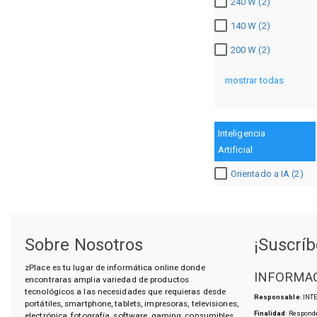
240 W (2)
140 W (2)
200 W (2)
mostrar todas
Inteligencia
Artificial
Orientado a IA (2)
Sobre Nosotros
¡Suscríb
zPlace es tu lugar de informática online donde
INFORMAC
encontraras amplia variedad de productos
tecnológicos a las necesidades que requieras desde
Responsable
: IN
portátiles, smartphone, tablets, impresoras, televisiones,
Finalidad
: Responde
electrónica, fotografía, software, gaming, consumibles,