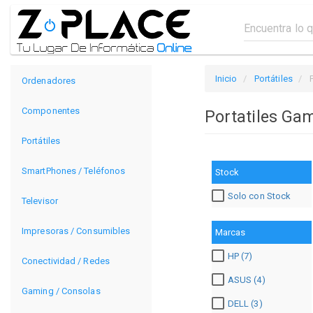
Inicio
Portátiles
Ordenadores
Componentes
Portatiles Ga
Portátiles
SmartPhones / Teléfonos
Stock
Solo con Stock
Televisor
Impresoras / Consumibles
Marcas
HP (7)
Conectividad / Redes
ASUS (4)
Gaming / Consolas
DELL (3)