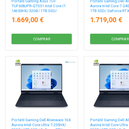
Portátil Gaming Asus TUF
Portátil Gaming Dell A
TUF608JPR-QT031 Intel Core i7-
Aurora Intel Core 7-24
14650HX/ 32GB/ 1TB SSD/
1TB SSD/ GeForce RTX
GeForce RTX 5070/ 16"/ Sin
Win11
1.669,00 €
1.719,00 €
Sistema Operativo
COMPRAR
COMPRAR
Portátil Gaming Dell Alienware 16X
Portátil Gaming Dell A
Aurora Intel Core Ultra 7-255HX/
Aurora Intel Core Ultr