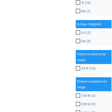
Si (16)
No (1)
Incluye Cargador
Si (12)
No (4)
Potencia mínima de
carga
33 W (16)
Potencia máxima de
carga
150 W (3)
230 W (3)