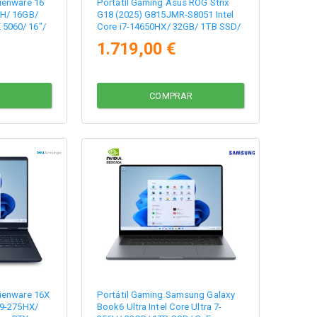
lienware 16
Portátil Gaming Asus ROG Strix
0H/ 16GB/
G18 (2025) G815JMR-S8051 Intel
 5060/ 16"/
Core i7-14650HX/ 32GB/ 1TB SSD/
GeForce RTX 5060/ 18"/ Sin
1.719,00 €
Sistema Operativo
COMPRAR
lienware 16X
Portátil Gaming Samsung Galaxy
a 9-275HX/
Book6 Ultra Intel Core Ultra 7-