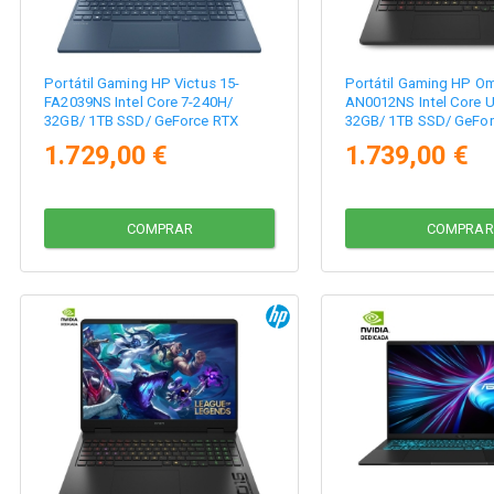
Portátil Gaming HP Victus 15-
Portátil Gaming HP Om
FA2039NS Intel Core 7-240H/
AN0012NS Intel Core U
32GB/ 1TB SSD/ GeForce RTX
32GB/ 1TB SSD/ GeFor
5060/ 15.6"/ Sin Sistema Operativo
5070/ 16"/ Sin Sistema
1.729,00 €
1.739,00 €
COMPRAR
COMPRAR