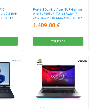
V16
Portátil Gaming Asus TUF Gaming
ore 7-240H/
A16 TUF608UP-TU163 Ryzen 7
Force RTX
260/ 16GB/ 1TB SSD/ GeForce RTX
 Operativo
5070/ 16"/ Sin Sistema Operativo
1.409,00 €
COMPRAR