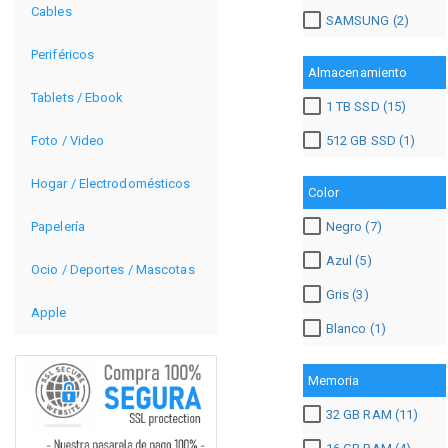
Cables
SAMSUNG (2)
Periféricos
Almacenamiento
Tablets / Ebook
1 TB SSD (15)
512 GB SSD (1)
Foto / Video
Hogar / Electrodomésticos
Color
Papelería
Negro (7)
Azul (5)
Ocio / Deportes / Mascotas
Gris (3)
Apple
Blanco (1)
Memoria
32 GB RAM (11)