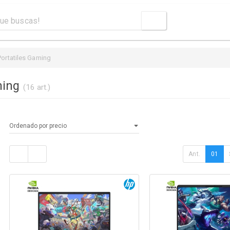
Portatiles Gaming
ming
(16 art.)
Ant.
01