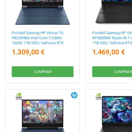
Portátil Gaming HP Victus 15-
Portátil Gaming HP Om
FA2039NS Intel Core 7-240H/
AP0020NS Ryzen AI 7-
16GB/ 1TB SSD/ GeForce RTX
1TB SSD/ GeForce RTX
5060/ 15.6"/ Sin Sistema Operativo
Sin Sistema Operativo
1.309,00 €
1.469,00 €
COMPRAR
COMPRAR