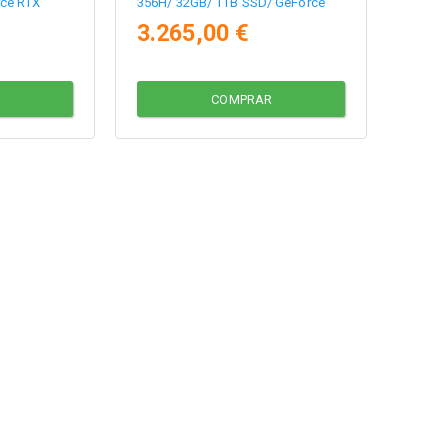
ce RTX
356H/ 32GB/ 1TB SSD/ GeForce
RTX 5060/ 16" Táctil/ Win11 Pro
3.265,00 €
COMPRAR