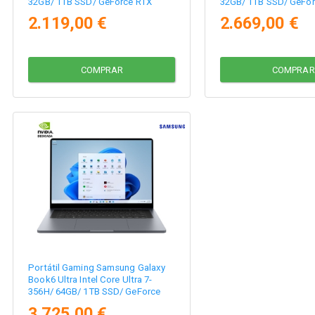
32GB/ 1TB SSD/ GeForce RTX
32GB/ 1TB SSD/ GeFor
5060/ 16"/ Win11
5070/ 16"/ Win11
2.119,00 €
2.669,00 €
COMPRAR
COMPRAR
Portátil Gaming Samsung Galaxy
Book6 Ultra Intel Core Ultra 7-
356H/ 64GB/ 1TB SSD/ GeForce
RTX 5070/ 16" Táctil/ Win11 Pro
3.725,00 €