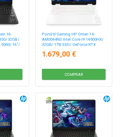
en 16-
Portátil Gaming HP Omen 16-
350/ 32GB/
AM0044NS Intel Core i9-14900HX/
 5060/ 16"/
32GB/ 1TB SSD/ GeForce RTX
5060/ 16"/ Sin Sistema Operativo
1.679,00 €
COMPRAR