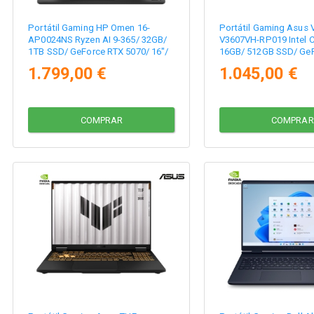
Portátil Gaming HP Omen 16-
Portátil Gaming Asus 
AP0024NS Ryzen AI 9-365/ 32GB/
V3607VH-RP019 Intel C
1TB SSD/ GeForce RTX 5070/ 16"/
16GB/ 512GB SSD/ Ge
Sin Sistema Operativo
5050/ 16"/ Sin Sistema
1.799,00 €
1.045,00 €
COMPRAR
COMPRAR