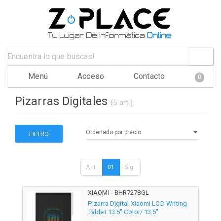
Menú
Acceso
Contacto
0
Pizarras Digitales
(5 art.)
FILTRO
Ant.
01
Sig.
XIAOMI - BHR7278GL
Pizarra Digital Xiaomi LCD Writing
Tablet 13.5" Color/ 13.5"