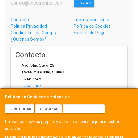
ENVIAR
Contacto
Información Legal
Política Privacidad
Política de Cookies
Condiciones de Compra
Formas de Pago
¿Quienes Somos?
Contacto
Avd. Blas Otero, 25
18200
Maracena
,
Granada
958411669
677410967
ihardware@gmail.com
Política de Cookies de zplace.es
CONFIGURAR
RECHAZAR
ACEPTAR COOKIES
Horario
Utilizamos cookies propias y de terceros para mejorar nuestros
L-V: 10:00-14:00, 17:00-21:00
servicios.
Puede obtener más información, o bien conocer cómo cambiar la