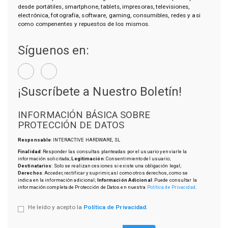
desde portátiles, smartphone, tablets, impresoras, televisiones,
electrónica, fotografía, software, gaming, consumibles, redes y asi
como compenentes y repuestos de los mismos.
Síguenos en:
¡Suscríbete a Nuestro Boletín!
INFORMACIÓN BÁSICA SOBRE
PROTECCIÓN DE DATOS
Responsable
: INTERACTIVE HARDWARE, SL
Finalidad
: Responder las consultas planteadas por el usuario y enviarle la
información solicitada;
Legitimación
: Consentimiento del usuario;
Destinatarios
: Solo se realizan cesiones si existe una obligación legal;
Derechos
: Acceder, rectificar y suprimir, así como otros derechos, como se
indica en la información adicional;
Información Adicional
: Puede consultar la
información completa de Protección de Datos en nuestra
Política de Privacidad
.
He leído y acepto la
Política de Privacidad
.