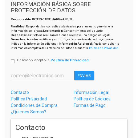
INFORMACIÓN BÁSICA SOBRE
PROTECCIÓN DE DATOS
Responsable
: INTERACTIVE HARDWARE, SL
Finalidad
: Responder las consultas planteadas por el usuario y enviarle la
información solicitada;
Legitimación
: Consentimiento del usuario;
Destinatarios
: Solo se realizan cesiones si existe una obligación legal;
Derechos
: Acceder, rectificar y suprimir, así como otros derechos, como se
indica en la información adicional;
Información Adicional
: Puede consultar la
información completa de Protección de Datos en nuestra
Política de Privacidad
.
He leído y acepto la
Política de Privacidad
.
ENVIAR
Contacto
Información Legal
Política Privacidad
Política de Cookies
Condiciones de Compra
Formas de Pago
¿Quienes Somos?
Contacto