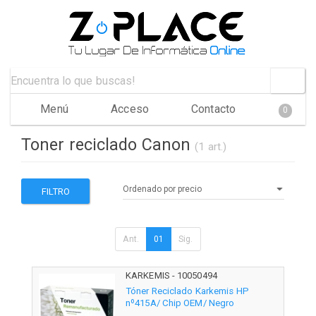
Menú
Acceso
Contacto
0
Toner reciclado Canon
(1 art.)
FILTRO
Ant.
01
Sig.
KARKEMIS - 10050494
Tóner Reciclado Karkemis HP
nº415A/ Chip OEM/ Negro