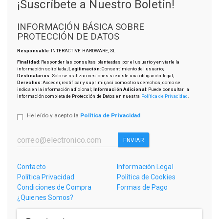
¡Suscríbete a Nuestro Boletín!
INFORMACIÓN BÁSICA SOBRE
PROTECCIÓN DE DATOS
Responsable
: INTERACTIVE HARDWARE, SL
Finalidad
: Responder las consultas planteadas por el usuario y enviarle la
información solicitada;
Legitimación
: Consentimiento del usuario;
Destinatarios
: Solo se realizan cesiones si existe una obligación legal;
Derechos
: Acceder, rectificar y suprimir, así como otros derechos, como se
indica en la información adicional;
Información Adicional
: Puede consultar la
información completa de Protección de Datos en nuestra
Política de Privacidad
.
He leído y acepto la
Política de Privacidad
.
ENVIAR
Contacto
Información Legal
Política Privacidad
Política de Cookies
Condiciones de Compra
Formas de Pago
¿Quienes Somos?