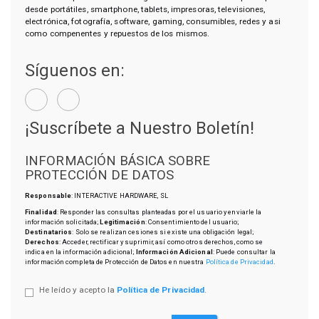
desde portátiles, smartphone, tablets, impresoras, televisiones,
electrónica, fotografía, software, gaming, consumibles, redes y asi
como compenentes y repuestos de los mismos.
Síguenos en:
¡Suscríbete a Nuestro Boletín!
INFORMACIÓN BÁSICA SOBRE
PROTECCIÓN DE DATOS
Responsable
: INTERACTIVE HARDWARE, SL
Finalidad
: Responder las consultas planteadas por el usuario y enviarle la
información solicitada;
Legitimación
: Consentimiento del usuario;
Destinatarios
: Solo se realizan cesiones si existe una obligación legal;
Derechos
: Acceder, rectificar y suprimir, así como otros derechos, como se
indica en la información adicional;
Información Adicional
: Puede consultar la
información completa de Protección de Datos en nuestra
Política de Privacidad
.
He leído y acepto la
Política de Privacidad
.