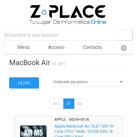
Menú
Acceso
Contacto
0
MacBook Air
(5 art.)
FILTRO
Ant.
01
Sig.
APPLE - MDHH4Y/A
Apple Macbook Air 13,6"/ M5 10-
Core CPU/ 16GB/ 512GB SSD/ 8-
Core GPU/ Azul