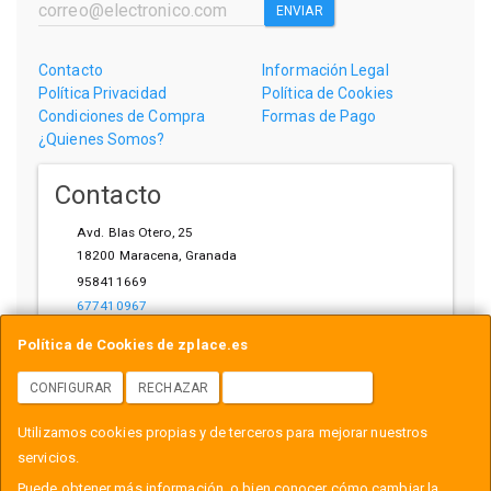
ENVIAR
Contacto
Información Legal
Política Privacidad
Política de Cookies
Condiciones de Compra
Formas de Pago
¿Quienes Somos?
Contacto
Avd. Blas Otero, 25
18200
Maracena
,
Granada
958411669
677410967
ihardware@gmail.com
Política de Cookies de zplace.es
CONFIGURAR
RECHAZAR
ACEPTAR COOKIES
Horario
Utilizamos cookies propias y de terceros para mejorar nuestros
L-V: 10:00-14:00, 17:00-21:00
servicios.
Puede obtener más información, o bien conocer cómo cambiar la