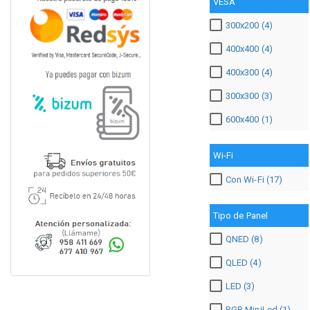
VESA
300x200 (4)
400x400 (4)
400x300 (4)
300x300 (3)
600x400 (1)
Wi-Fi
Con Wi-Fi (17)
Tipo de Panel
QNED (8)
QLED (4)
LED (3)
RGB MiniLed (1)