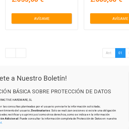
AVÍSAME
AVÍSAME
Ant.
01
ete a Nuestro Boletín!
IÓN BÁSICA SOBRE PROTECCIÓN DE DATOS
TERACTIVE HARDWARE, SL
r las consultas planteadas por el usuario y enviarle la información solicitada;
sentimiento del usuario;
Destinatarios
: Solo se realizan cesiones si existe una obligación
cceder, rectificar y suprimir, así como otros derechos, como se indica en la información
ión Adicional
: Puede consultar la información completa de Protección de Datos en nuestra
ad
.