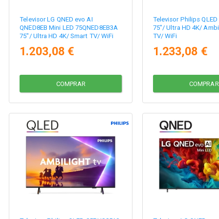
Televisor LG QNED evo AI
Televisor Philips QLE
QNED8EB Mini LED 75QNED8EB3A
75"/ Ultra HD 4K/ Ambi
75"/ Ultra HD 4K/ Smart TV/ WiFi
TV/ WiFi
1.203,08 €
1.233,08 €
COMPRAR
COMPRAR