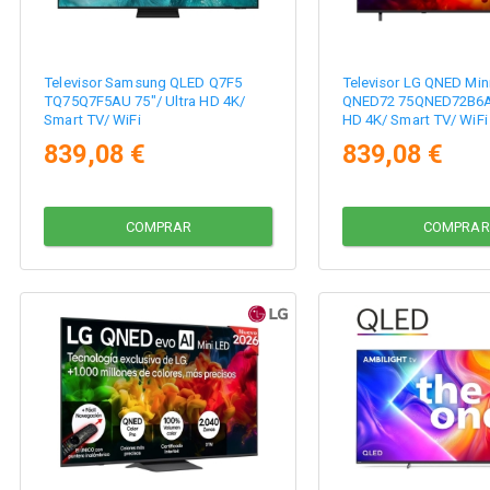
Televisor Samsung QLED Q7F5
Televisor LG QNED Min
TQ75Q7F5AU 75"/ Ultra HD 4K/
QNED72 75QNED72B6A 
Smart TV/ WiFi
HD 4K/ Smart TV/ WiFi
839,08 €
839,08 €
COMPRAR
COMPRAR