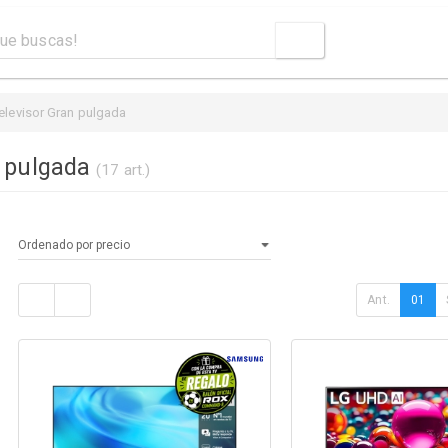
elevisor Gran pulgada
n pulgada
(17 art.)
Ant.
01