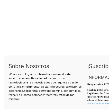
Sobre Nosotros
¡Suscríb
zPlace es tu lugar de informática online donde
INFORMAC
encontraras amplia variedad de productos
tecnológicos a las necesidades que requieras desde
Responsable
: IN
portátiles, smartphone, tablets, impresoras, televisiones,
Finalidad
: Responde
electrónica, fotografía, software, gaming, consumibles,
Legitimación
: Con
redes y asi como compenentes y repuestos de los
legal;
Derechos
: A
mismos.
adicional;
Informac
Política de Privacid