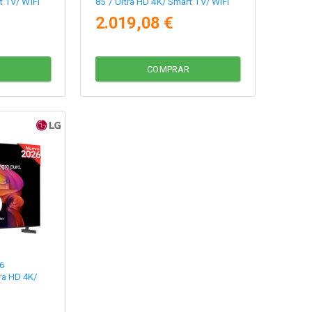
t TV/ WiFi
85"/ Ultra HD 4K/ Smart TV/ WiFi
2.019,08 €
COMPRAR
6
ra HD 4K/