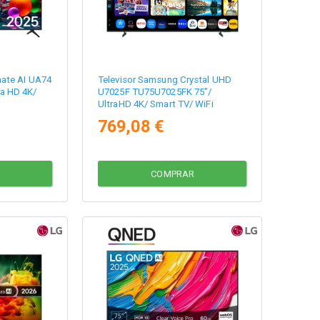
mate AI UA74
Televisor Samsung Crystal UHD
a HD 4K/
U7025F TU75U7025FK 75"/
UltraHD 4K/ Smart TV/ WiFi
769,08 €
COMPRAR