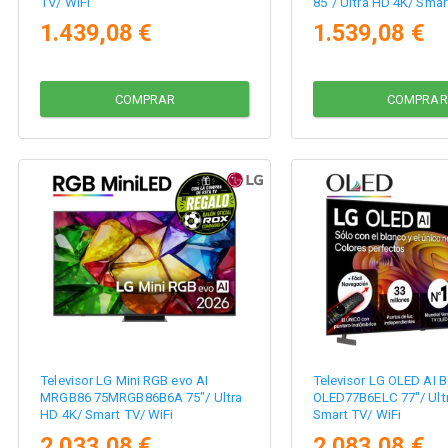
TV/ WiFi
85"/ Ultra HD 4K/ Smar
1.439,08 €
1.539,08 €
COMPRAR
COMPRAR
Televisor LG Mini RGB evo AI
Televisor LG OLED AI B
MRGB86 75MRGB86B6A 75"/ Ultra
OLED77B6ELC 77"/ Ult
HD 4K/ Smart TV/ WiFi
Smart TV/ WiFi
2.033,08 €
2.083,08 €