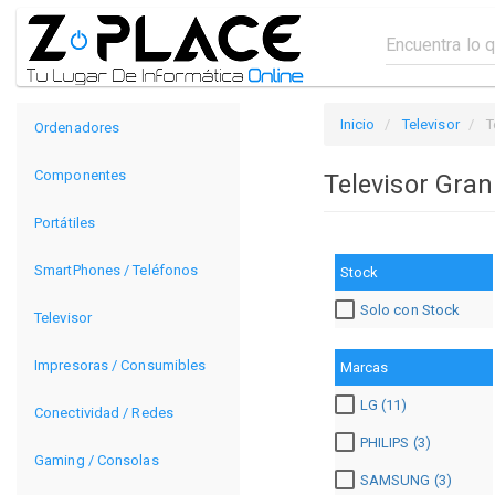
Inicio
Televisor
T
Ordenadores
Componentes
Televisor Gra
Portátiles
SmartPhones / Teléfonos
Stock
Solo con Stock
Televisor
Impresoras / Consumibles
Marcas
LG (11)
Conectividad / Redes
PHILIPS (3)
Gaming / Consolas
SAMSUNG (3)