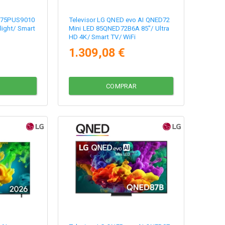
D 75PUS9010
Televisor LG QNED evo AI QNED72
light/ Smart
Mini LED 85QNED72B6A 85"/ Ultra
HD 4K/ Smart TV/ WiFi
1.309,08 €
COMPRAR