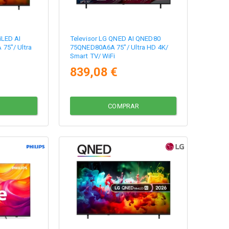
iLED AI
Televisor LG QNED AI QNED80
75"/ Ultra
75QNED80A6A 75"/ Ultra HD 4K/
Smart TV/ WiFi
839,08 €
COMPRAR