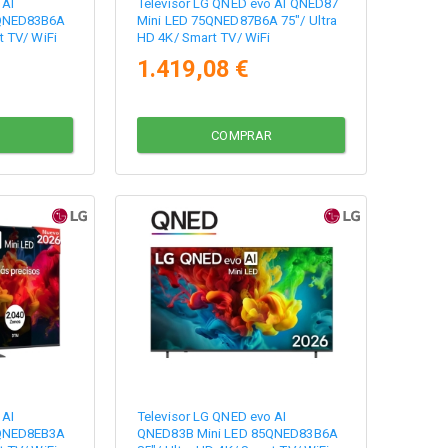
 AI
Televisor LG QNED evo AI QNED87
5QNED83B6A
Mini LED 75QNED87B6A 75"/ Ultra
t TV/ WiFi
HD 4K/ Smart TV/ WiFi
1.419,08 €
COMPRAR
 AI
Televisor LG QNED evo AI
5QNED8EB3A
QNED83B Mini LED 85QNED83B6A