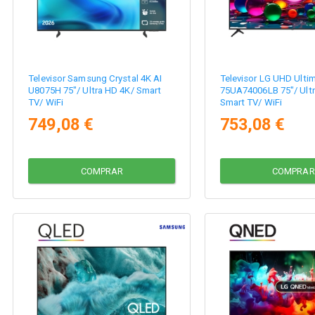
Televisor Samsung Crystal 4K AI
Televisor LG UHD Ulti
U8075H 75"/ Ultra HD 4K/ Smart
75UA74006LB 75"/ Ultr
TV/ WiFi
Smart TV/ WiFi
749,08 €
753,08 €
COMPRAR
COMPRAR