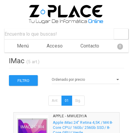
Menú
Acceso
Contacto
0
IMac
(5 art.)
FILTRO
Ant.
01
Sig.
APPLE - MWUE3Y/A
Apple iMac 24" Retina 4,5K / M4 8-
Core CPU/ 16Gb/ 256Gb SSD/ 8-
Core GPU/ Verde