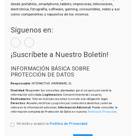
desde portátiles, smartphone, tablets, impresoras, televisiones,
electrónica, fotografía, software, gaming, consumibles, redes y asi
como compenentes y repuestos de los mismos.
Síguenos en:
¡Suscríbete a Nuestro Boletín!
INFORMACIÓN BÁSICA SOBRE
PROTECCIÓN DE DATOS
Responsable
: INTERACTIVE HARDWARE, SL
Finalidad
: Responder las consultas planteadas por el usuario y enviarle la
información solicitada;
Legitimación
: Consentimiento del usuario;
Destinatarios
: Solo se realizan cesiones si existe una obligación legal;
Derechos
: Acceder, rectificar y suprimir, así como otros derechos, como se
indica en la información adicional;
Información Adicional
: Puede consultar la
información completa de Protección de Datos en nuestra
Política de Privacidad
.
He leído y acepto la
Política de Privacidad
.