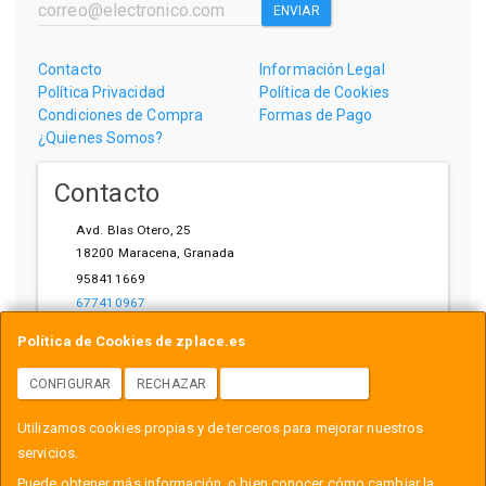
ENVIAR
Contacto
Información Legal
Política Privacidad
Política de Cookies
Condiciones de Compra
Formas de Pago
¿Quienes Somos?
Contacto
Avd. Blas Otero, 25
18200
Maracena
,
Granada
958411669
677410967
ihardware@gmail.com
Política de Cookies de zplace.es
CONFIGURAR
RECHAZAR
ACEPTAR COOKIES
Horario
Utilizamos cookies propias y de terceros para mejorar nuestros
L-V: 10:00-14:00, 17:00-21:00
servicios.
Puede obtener más información, o bien conocer cómo cambiar la