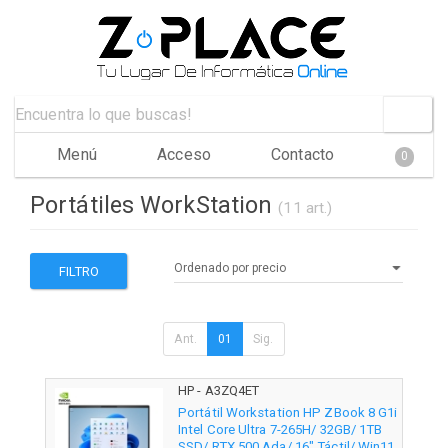
Menú
Acceso
Contacto
0
Portátiles WorkStation
(11 art.)
FILTRO
Ant.
01
Sig.
HP - A3ZQ4ET
Portátil Workstation HP ZBook 8 G1i
Intel Core Ultra 7-265H/ 32GB/ 1TB
SSD/ RTX 500 Ada/ 16" Táctil/ Win11