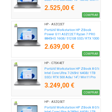
Pro
2.525,00 €
COMPRAR
HP - A3ZC2ET
Portátil Workstation HP ZBook
Power G11 A3ZC2ET Ryzen 7 PRO
8845HS 16GB/ 512GB SSD/ RTX 1000
Ada/ 16"/ Win11 Pro
2.639,00 €
COMPRAR
HP - C7SK4ET
Portátil Workstation HP ZBook 8 G1i
Intel Core Ultra 7-265H/ 64GB/ 1TB
SSD/ RTX 500 Ada/ 14"/ Win11 Pro
3.249,00 €
COMPRAR
HP - A3ZQ5ET
Portátil Workstation HP ZBook 8 G1i
Intel Core Ultra 9-285H/ 64GB/ 1TB