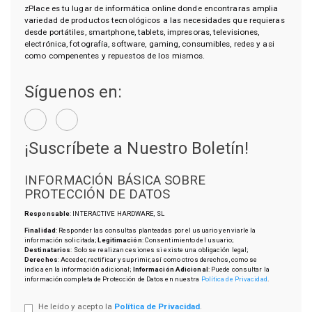
zPlace es tu lugar de informática online donde encontraras amplia
variedad de productos tecnológicos a las necesidades que requieras
desde portátiles, smartphone, tablets, impresoras, televisiones,
electrónica, fotografía, software, gaming, consumibles, redes y asi
como compenentes y repuestos de los mismos.
Síguenos en:
¡Suscríbete a Nuestro Boletín!
INFORMACIÓN BÁSICA SOBRE
PROTECCIÓN DE DATOS
Responsable
: INTERACTIVE HARDWARE, SL
Finalidad
: Responder las consultas planteadas por el usuario y enviarle la
información solicitada;
Legitimación
: Consentimiento del usuario;
Destinatarios
: Solo se realizan cesiones si existe una obligación legal;
Derechos
: Acceder, rectificar y suprimir, así como otros derechos, como se
indica en la información adicional;
Información Adicional
: Puede consultar la
información completa de Protección de Datos en nuestra
Política de Privacidad
.
He leído y acepto la
Política de Privacidad
.