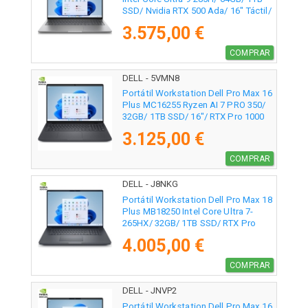
SSD/ Nvidia RTX 500 Ada/ 16" Táctil/
Win11 Pro
3.575,00 €
COMPRAR
DELL - 5VMN8
Portátil Workstation Dell Pro Max 16
Plus MC16255 Ryzen AI 7 PRO 350/
32GB/ 1TB SSD/ 16"/ RTX Pro 1000
Blackwell/ Win11 Pro
3.125,00 €
COMPRAR
DELL - J8NKG
Portátil Workstation Dell Pro Max 18
Plus MB18250 Intel Core Ultra 7-
265HX/ 32GB/ 1TB SSD/ RTX Pro
2000 Blackwell/ 18"/ Win11 Pro
4.005,00 €
COMPRAR
DELL - JNVP2
Portátil Workstation Dell Pro Max 16