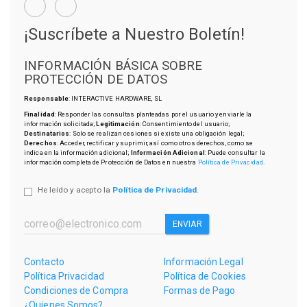
¡Suscríbete a Nuestro Boletín!
INFORMACIÓN BÁSICA SOBRE
PROTECCIÓN DE DATOS
Responsable
: INTERACTIVE HARDWARE, SL
Finalidad
: Responder las consultas planteadas por el usuario y enviarle la
información solicitada;
Legitimación
: Consentimiento del usuario;
Destinatarios
: Solo se realizan cesiones si existe una obligación legal;
Derechos
: Acceder, rectificar y suprimir, así como otros derechos, como se
indica en la información adicional;
Información Adicional
: Puede consultar la
información completa de Protección de Datos en nuestra
Política de Privacidad
.
He leído y acepto la
Política de Privacidad
.
ENVIAR
Contacto
Información Legal
Política Privacidad
Política de Cookies
Condiciones de Compra
Formas de Pago
¿Quienes Somos?