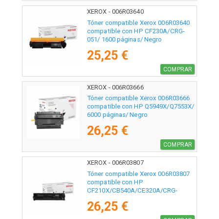
XEROX - 006R03640
Tóner compatible Xerox 006R03640
compatible con HP CF230A/CRG-
051/ 1600 páginas/ Negro
25,25 €
COMPRAR
XEROX - 006R03666
Tóner compatible Xerox 006R03666
compatible con HP Q5949X/Q7553X/
6000 páginas/ Negro
26,25 €
COMPRAR
XEROX - 006R03807
Tóner compatible Xerox 006R03807
compatible con HP
CF210X/CB540A/CE320A/CRG-
116BK/CRG-131BKH/ 2400 páginas/
26,25 €
Negro