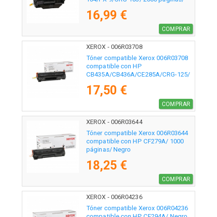
Negro
16,99 €
COMPRAR
XEROX - 006R03708
Tóner compatible Xerox 006R03708
compatible con HP
CB435A/CB436A/CE285A/CRG-125/
2000 páginas/ Negro
17,50 €
COMPRAR
XEROX - 006R03644
Tóner compatible Xerox 006R03644
compatible con HP CF279A/ 1000
páginas/ Negro
18,25 €
COMPRAR
XEROX - 006R04236
Tóner compatible Xerox 006R04236
compatible con HP CF294A/ Negro