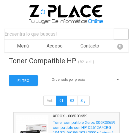
Menú
Acceso
Contacto
0
Toner Compatible HP
(53 art.)
FILTRO
Ant.
01
02
Sig.
XEROX - 006R03659
Tóner compatible Xerox 006R03659
compatible con HP Q2612A/CRG-
104/FX-9/CRG-103/ 2000 páginas/