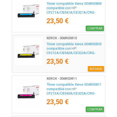
Tóner compatible Xerox 006R03809
compatible con HP
CF211A/CB541A/CE321A/CRG-
116C/CRG-131C/ 1800 páginas/ Cian
23,50 €
COMPRAR
XEROX - 006R03810
Tóner compatible Xerox 006R03810
compatible con HP
CF212A/CB542A/CE322A/CRG-
116Y/CRG-131Y/ 1800 páginas/
23,50 €
Amarillo
AVÍSAME
XEROX - 006R03811
Tóner compatible Xerox 006R03811
compatible con HP
CF213A/CB543A/CE323A/CRG-
116M/CRG-131M/ 1800 páginas/
23,50 €
Magenta
COMPRAR