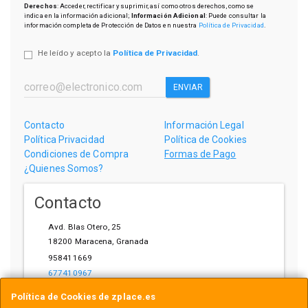
Derechos
: Acceder, rectificar y suprimir, así como otros derechos, como se
indica en la información adicional;
Información Adicional
: Puede consultar la
información completa de Protección de Datos en nuestra
Política de Privacidad
.
He leído y acepto la
Política de Privacidad
.
ENVIAR
Contacto
Información Legal
Política Privacidad
Política de Cookies
Condiciones de Compra
Formas de Pago
¿Quienes Somos?
Contacto
Avd. Blas Otero, 25
18200
Maracena
,
Granada
958411669
677410967
ihardware@gmail.com
Política de Cookies de zplace.es