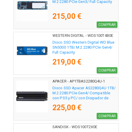
M.2 2280 PCIe Gen3/ Full Capacity
215,00 €
COMPRAR
WESTERN DIGITAL - WDS100T4B0E
Disco SSD Western Digital WD Blue
SN5000 1TB/ M.2 2280 PCIe Gen4/
Full Capacity
219,00 €
COMPRAR
APACER - AP1TBAS2280Q4U-1
Disco SSD Apacer AS2280Q4U 1TB/
M.2 2280 PCIe Gen4/ Compatible
con PS5 y PC/ con Disipador de
Calor/ Full Capacity
225,00 €
COMPRAR
SANDISK - WDS100T2X0E