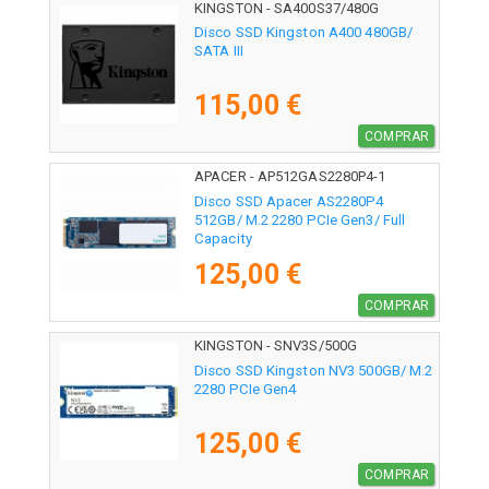
KINGSTON - SA400S37/480G
Disco SSD Kingston A400 480GB/
SATA III
115,00 €
COMPRAR
APACER - AP512GAS2280P4-1
Disco SSD Apacer AS2280P4
512GB/ M.2 2280 PCIe Gen3/ Full
Capacity
125,00 €
COMPRAR
KINGSTON - SNV3S/500G
Disco SSD Kingston NV3 500GB/ M.2
2280 PCIe Gen4
125,00 €
COMPRAR