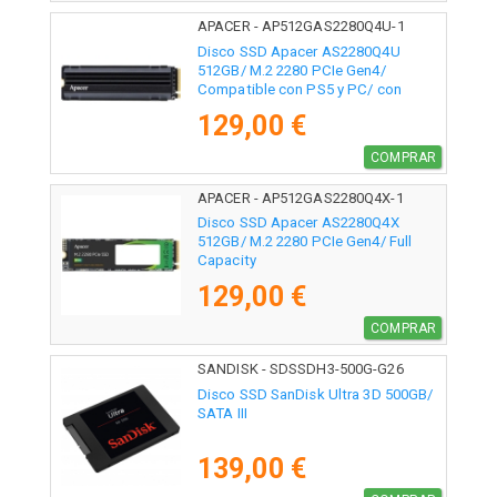
APACER - AP512GAS2280Q4U-1
Disco SSD Apacer AS2280Q4U
512GB/ M.2 2280 PCIe Gen4/
Compatible con PS5 y PC/ con
Disipador de Calor/ Full Capacity
129,00 €
COMPRAR
APACER - AP512GAS2280Q4X-1
Disco SSD Apacer AS2280Q4X
512GB/ M.2 2280 PCIe Gen4/ Full
Capacity
129,00 €
COMPRAR
SANDISK - SDSSDH3-500G-G26
Disco SSD SanDisk Ultra 3D 500GB/
SATA III
139,00 €