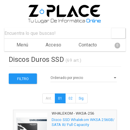
Menú
Acceso
Contacto
0
Discos Duros SSD
(69 art.)
FILTRO
Ant.
01
02
Sig.
WHALEKOM - WKSA-256
Disco SSD Whalekom WKSA 256GB/
SATA III/ Full Capacity