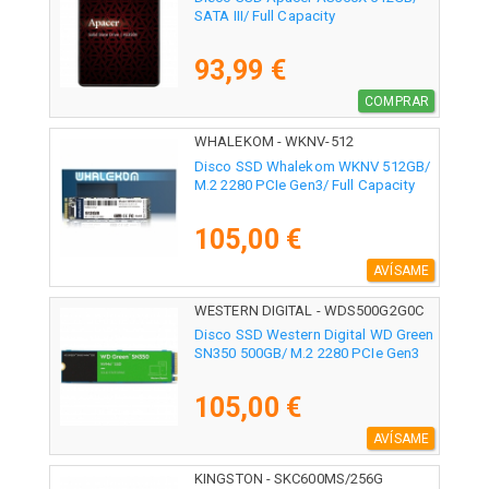
SATA III/ Full Capacity
93,99 €
COMPRAR
WHALEKOM - WKNV-512
Disco SSD Whalekom WKNV 512GB/
M.2 2280 PCIe Gen3/ Full Capacity
105,00 €
AVÍSAME
WESTERN DIGITAL - WDS500G2G0C
Disco SSD Western Digital WD Green
SN350 500GB/ M.2 2280 PCIe Gen3
105,00 €
AVÍSAME
KINGSTON - SKC600MS/256G