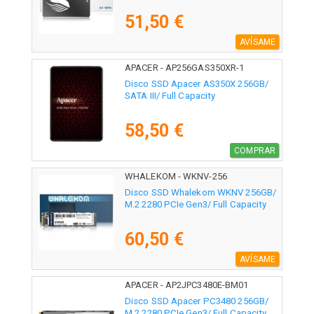
51,50 €
AVÍSAME
APACER - AP256GAS350XR-1
Disco SSD Apacer AS350X 256GB/
SATA III/ Full Capacity
58,50 €
COMPRAR
WHALEKOM - WKNV-256
Disco SSD Whalekom WKNV 256GB/
M.2 2280 PCIe Gen3/ Full Capacity
60,50 €
AVÍSAME
APACER - AP2JPC3480E-BM01
Disco SSD Apacer PC3480 256GB/
M.2 2280 PCIe Gen3/ Full Capacity