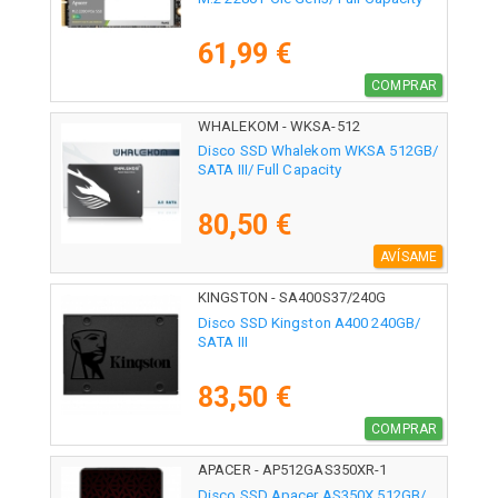
61,99 €
COMPRAR
WHALEKOM - WKSA-512
Disco SSD Whalekom WKSA 512GB/
SATA III/ Full Capacity
80,50 €
AVÍSAME
KINGSTON - SA400S37/240G
Disco SSD Kingston A400 240GB/
SATA III
83,50 €
COMPRAR
APACER - AP512GAS350XR-1
Disco SSD Apacer AS350X 512GB/