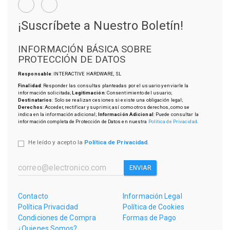
¡Suscríbete a Nuestro Boletín!
INFORMACIÓN BÁSICA SOBRE
PROTECCIÓN DE DATOS
Responsable
: INTERACTIVE HARDWARE, SL
Finalidad
: Responder las consultas planteadas por el usuario y enviarle la
información solicitada;
Legitimación
: Consentimiento del usuario;
Destinatarios
: Solo se realizan cesiones si existe una obligación legal;
Derechos
: Acceder, rectificar y suprimir, así como otros derechos, como se
indica en la información adicional;
Información Adicional
: Puede consultar la
información completa de Protección de Datos en nuestra
Política de Privacidad
.
He leído y acepto la
Política de Privacidad
.
ENVIAR
Contacto
Información Legal
Política Privacidad
Política de Cookies
Condiciones de Compra
Formas de Pago
¿Quienes Somos?