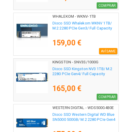
COMPRAR
WHALEKOM - WKNV-1TB
Disco SSD Whalekom WKNV 1TB/
M.2 2280 PCIe Gen3/ Full Capacity
159,00 €
AVÍSAME
KINGSTON - SNV3S/1000G
Disco SSD Kingston NV3 1TB/ M.2
2280 PCIe Gen4/ Full Capacity
165,00 €
COMPRAR
WESTERN DIGITAL - WDS500G4B0E
Disco SSD Western Digital WD Blue
SN5000 500GB/ M.2 2280 PCIe Gen4