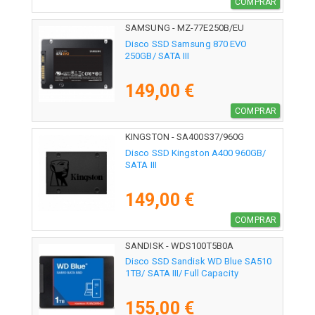
COMPRAR
SAMSUNG - MZ-77E250B/EU
Disco SSD Samsung 870 EVO
250GB/ SATA III
149,00 €
COMPRAR
KINGSTON - SA400S37/960G
Disco SSD Kingston A400 960GB/
SATA III
149,00 €
COMPRAR
SANDISK - WDS100T5B0A
Disco SSD Sandisk WD Blue SA510
1TB/ SATA III/ Full Capacity
155,00 €