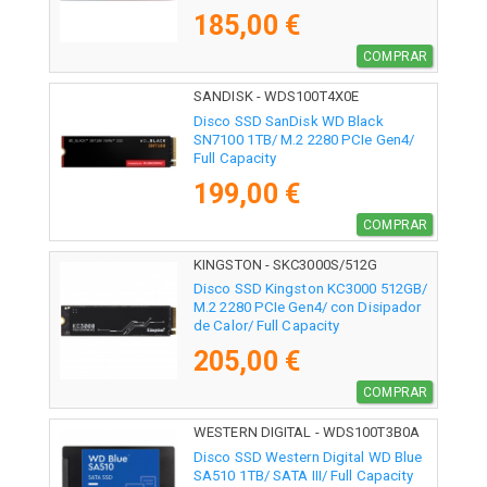
185,00 €
COMPRAR
SANDISK - WDS100T4X0E
Disco SSD SanDisk WD Black
SN7100 1TB/ M.2 2280 PCIe Gen4/
Full Capacity
199,00 €
COMPRAR
KINGSTON - SKC3000S/512G
Disco SSD Kingston KC3000 512GB/
M.2 2280 PCIe Gen4/ con Disipador
de Calor/ Full Capacity
205,00 €
COMPRAR
WESTERN DIGITAL - WDS100T3B0A
Disco SSD Western Digital WD Blue
SA510 1TB/ SATA III/ Full Capacity