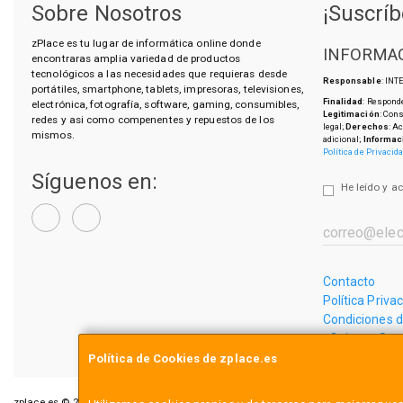
Sobre Nosotros
¡Suscríb
zPlace es tu lugar de informática online donde
INFORMAC
encontraras amplia variedad de productos
tecnológicos a las necesidades que requieras desde
Responsable
: IN
portátiles, smartphone, tablets, impresoras, televisiones,
Finalidad
: Responde
electrónica, fotografía, software, gaming, consumibles,
Legitimación
: Con
redes y asi como compenentes y repuestos de los
legal;
Derechos
: A
mismos.
adicional;
Informac
Política de Privacid
Síguenos en:
He leído y a
Contacto
Política Priva
Condiciones 
¿Quienes So
Política de Cookies de zplace.es
zplace.es © 2026