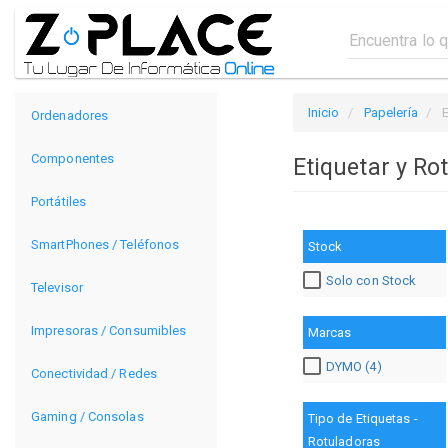
Inicio
Papelería
E
Ordenadores
Componentes
Etiquetar y Ro
Portátiles
SmartPhones / Teléfonos
Stock
Solo con Stock
Televisor
Impresoras / Consumibles
Marcas
DYMO (4)
Conectividad / Redes
Gaming / Consolas
Tipo de Etiquetas -
Rotuladoras