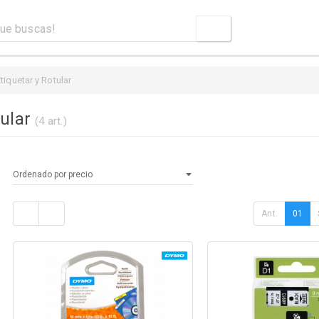
tiquetar y Rotular
tular
(4 art.)
Ant.
01