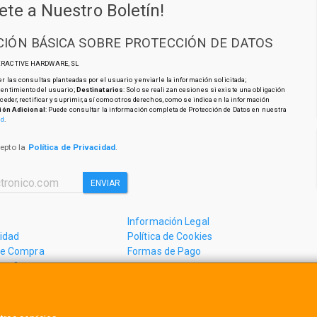
ete a Nuestro Boletín!
IÓN BÁSICA SOBRE PROTECCIÓN DE DATOS
TERACTIVE HARDWARE, SL
r las consultas planteadas por el usuario y enviarle la información solicitada;
sentimiento del usuario;
Destinatarios
: Solo se realizan cesiones si existe una obligación
cceder, rectificar y suprimir, así como otros derechos, como se indica en la información
ión Adicional
: Puede consultar la información completa de Protección de Datos en nuestra
ad
.
cepto la
Política de Privacidad
.
ENVIAR
Información Legal
cidad
Política de Cookies
de Compra
Formas de Pago
mos?