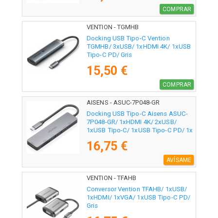
COMPRAR
VENTION - TGMHB
Docking USB Tipo-C Vention
TGMHB/ 3xUSB/ 1xHDMI 4K/ 1xUSB
Tipo-C PD/ Gris
15,50 €
COMPRAR
AISENS - ASUC-7P048-GR
Docking USB Tipo-C Aisens ASUC-
7P048-GR/ 1xHDMI 4K/ 2xUSB/
1xUSB Tipo-C/ 1xUSB Tipo-C PD/ 1x
Lector de Tarjetas/ Gris
16,75 €
AVÍSAME
VENTION - TFAHB
Conversor Vention TFAHB/ 1xUSB/
1xHDMI/ 1xVGA/ 1xUSB Tipo-C PD/
Gris