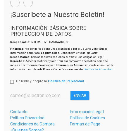
¡Suscríbete a Nuestro Boletín!
INFORMACIÓN BÁSICA SOBRE
PROTECCIÓN DE DATOS
Responsable
: INTERACTIVE HARDWARE, SL
Finalidad
: Responder las consultas planteadas por el usuario y enviarle la
información solicitada;
Legitimación
: Consentimiento del usuario;
Destinatarios
: Solo se realizan cesiones si existe una obligación legal;
Derechos
: Acceder, rectificar y suprimir, así como otros derechos, como se
indica en la información adicional;
Información Adicional
: Puede consultar la
información completa de Protección de Datos en nuestra
Política de Privacidad
.
He leído y acepto la
Política de Privacidad
.
ENVIAR
Contacto
Información Legal
Política Privacidad
Política de Cookies
Condiciones de Compra
Formas de Pago
¿Quienes Somos?