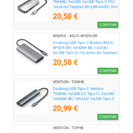
TNHHB/ 3xUSB/ 1xUSB Tipo-C PD/
1xLector Tarjetas SD y MicroSD/ Gris
20,50 €
COMPRAR
AISENS - ASUC-6P029-GR
Docking USB Tipo-C Aisens ASUC-
6P029-GR/ 1xHDMI 4K/ 1xUSB/
2xUSB Tipo-C/ 1xLector de Tarjetas/
Gris
20,50 €
COMPRAR
VENTION - TGNHB
Docking USB Tipo-C Vention
TGNHB/ 1xUSB 3.2 Tipo-C/ 2xUSB/
1xHDMI 4K/ 1xRJ45/ 1xUSB Tipo-C
PD/ Gris
20,99 €
COMPRAR
VENTION - TOPHB