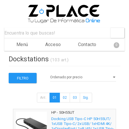
Menú
Acceso
Contacto
0
Dockstations
(103 art.)
FILTRO
Ant.
01
02
03
Sig.
HP - 50H55UT
Docking USB Tipo-C HP 50H55UT/
1xUSB Tipo-C/ 2xUSB/ 1xHDMI 4K/
1xDisplayPort/ 1xRJ45/ 1xUSB Tipo-