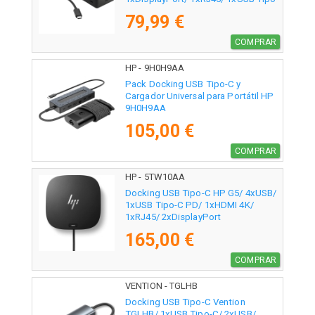
C PD
79,99 €
COMPRAR
HP - 9H0H9AA
Pack Docking USB Tipo-C y
Cargador Universal para Portátil HP
9H0H9AA
105,00 €
COMPRAR
HP - 5TW10AA
Docking USB Tipo-C HP G5/ 4xUSB/
1xUSB Tipo-C PD/ 1xHDMI 4K/
1xRJ45/ 2xDisplayPort
165,00 €
COMPRAR
VENTION - TGLHB
Docking USB Tipo-C Vention
TGLHB/ 1xUSB Tipo-C/ 2xUSB/