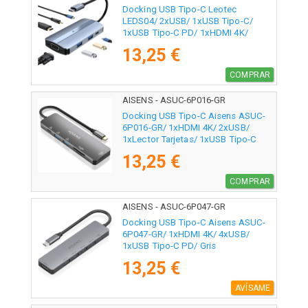
Docking USB Tipo-C Leotec
LEDS04/ 2xUSB/ 1xUSB Tipo-C/
1xUSB Tipo-C PD/ 1xHDMI 4K/
1xVGA/ 1xAudio/ Azul
13,25 €
COMPRAR
AISENS - ASUC-6P016-GR
Docking USB Tipo-C Aisens ASUC-
6P016-GR/ 1xHDMI 4K/ 2xUSB/
1xLector Tarjetas/ 1xUSB Tipo-C
PD/ Gris
13,25 €
COMPRAR
AISENS - ASUC-6P047-GR
Docking USB Tipo-C Aisens ASUC-
6P047-GR/ 1xHDMI 4K/ 4xUSB/
1xUSB Tipo-C PD/ Gris
13,25 €
AVÍSAME