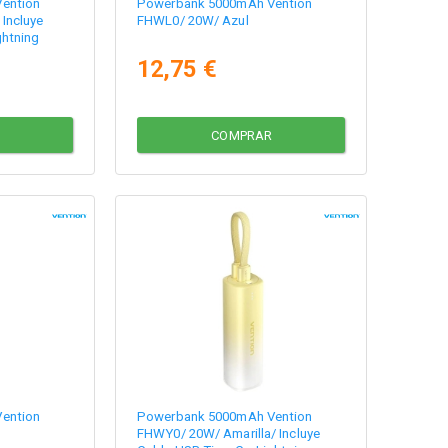
ention
Powerbank 5000mAh Vention
Incluye
FHWL0/ 20W/ Azul
ghtning
12,75 €
COMPRAR
ention
Powerbank 5000mAh Vention
FHWY0/ 20W/ Amarilla/ Incluye