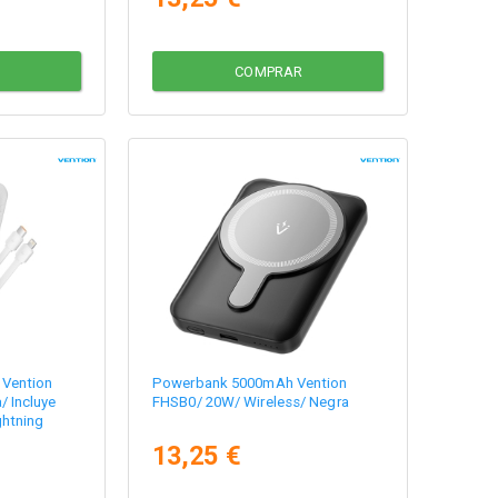
COMPRAR
Vention
Powerbank 5000mAh Vention
 Incluye
FHSB0/ 20W/ Wireless/ Negra
ghtning
13,25 €