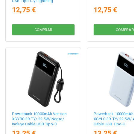
USB Tipo-C y Lightning
12,75 €
12,75 €
COMPRAR
COMPRAR
Powerbank 10000mAh Vention
Powerbank 10000mAh 
XGYB0-39-TY/ 22.5W/ Negro/
XGYL0-39-TY/ 22.5W/ A
Incluye Cable USB Tipo-C
Cable USB Tipo-C
13,25 €
13,25 €