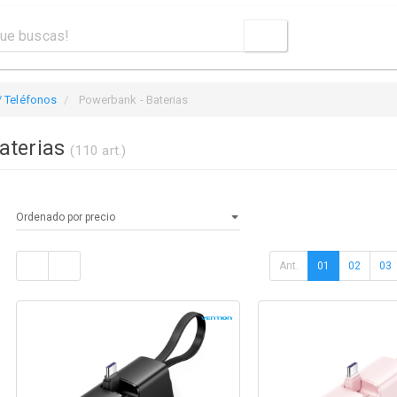
 Teléfonos
Powerbank - Baterias
aterias
(110 art.)
Ant.
01
02
03