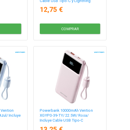
Cable USB Tipo-C y Lightning
12,75 €
COMPRAR
Vention
Powerbank 10000mAh Vention
zul/ Incluye
XGYP0-39-TY/ 22.5W/ Rosa/
Incluye Cable USB Tipo-C
13,25 €