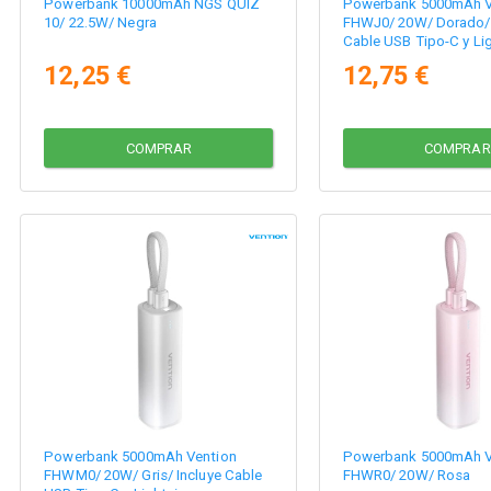
Powerbank 10000mAh NGS QUIZ
Powerbank 5000mAh V
10/ 22.5W/ Negra
FHWJ0/ 20W/ Dorado/ 
Cable USB Tipo-C y Li
12,25 €
12,75 €
COMPRAR
COMPRAR
Powerbank 5000mAh Vention
Powerbank 5000mAh V
FHWM0/ 20W/ Gris/ Incluye Cable
FHWR0/ 20W/ Rosa