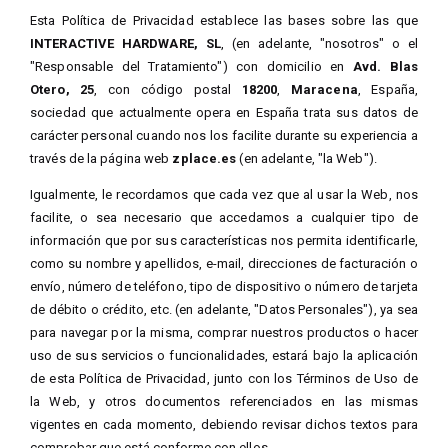
Esta Política de Privacidad establece las bases sobre las que
INTERACTIVE HARDWARE, SL
, (en adelante, "nosotros" o el
"Responsable del Tratamiento") con domicilio en
Avd. Blas
Otero, 25
, con código postal
18200
,
Maracena
, España,
sociedad que actualmente opera en España trata sus datos de
carácter personal cuando nos los facilite durante su experiencia a
través de la página web
zplace.es
(en adelante, "la Web").
Igualmente, le recordamos que cada vez que al usar la Web, nos
facilite, o sea necesario que accedamos a cualquier tipo de
información que por sus características nos permita identificarle,
como su nombre y apellidos, e-mail, direcciones de facturación o
envío, número de teléfono, tipo de dispositivo o número de tarjeta
de débito o crédito, etc. (en adelante, "Datos Personales"), ya sea
para navegar por la misma, comprar nuestros productos o hacer
uso de sus servicios o funcionalidades, estará bajo la aplicación
de esta Política de Privacidad, junto con los Términos de Uso de
la Web, y otros documentos referenciados en las mismas
vigentes en cada momento, debiendo revisar dichos textos para
comprobar que está conforme con ellos.