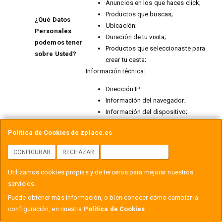
Anuncios en los que haces click;
Productos que buscas;
¿Qué Datos
Ubicación;
Personales
Duración de tu visita;
podemos tener
Productos que seleccionaste para
sobre Usted?
crear tu cesta;
Información técnica:
Dirección IP
Información del navegador;
Información del dispositivo;
Un identificador único otorgado a
Política de Cookies de zplace.es
cada visitante y la fecha de
vencimiento de dicho
CONFIGURAR
RECHAZAR
ACEPTAR COOKIES
identificador.
Información recopilada por
Utilizamos cookies propias y de terceros para mejorar nuestros
cookies o tecnologías similares
servicios.
¿En qué
como parte de su navegación en
escenario
Puede obtener más información, o bien conocer cómo cambiar la
el sitio web / aplicaciones de
pueden
configuración, en nuestra
Política de Cookies
.
INTERACTIVE HARDWARE, SL
.
recabarse sus