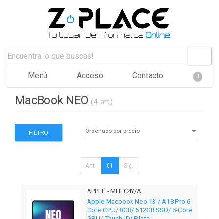
Menú
Acceso
Contacto
0
MacBook NEO
(4 art.)
FILTRO
Ant.
01
Sig.
APPLE - MHFC4Y/A
Apple Macbook Neo 13"/ A18 Pro 6-
Core CPU/ 8GB/ 512GB SSD/ 5-Core
GPU/ Touch-ID/ Plata