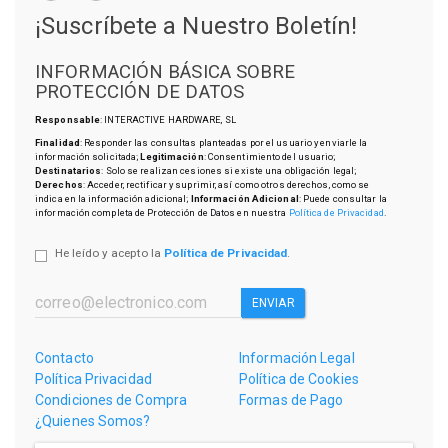
¡Suscríbete a Nuestro Boletín!
INFORMACIÓN BÁSICA SOBRE
PROTECCIÓN DE DATOS
Responsable
: INTERACTIVE HARDWARE, SL
Finalidad
: Responder las consultas planteadas por el usuario y enviarle la
información solicitada;
Legitimación
: Consentimiento del usuario;
Destinatarios
: Solo se realizan cesiones si existe una obligación legal;
Derechos
: Acceder, rectificar y suprimir, así como otros derechos, como se
indica en la información adicional;
Información Adicional
: Puede consultar la
información completa de Protección de Datos en nuestra
Política de Privacidad
.
He leído y acepto la
Política de Privacidad
.
ENVIAR
Contacto
Información Legal
Política Privacidad
Política de Cookies
Condiciones de Compra
Formas de Pago
¿Quienes Somos?