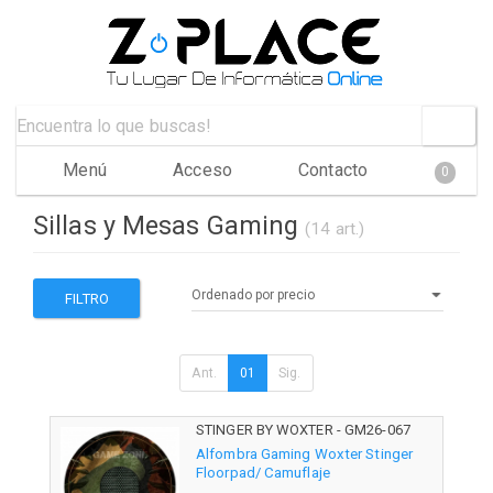
Menú
Acceso
Contacto
0
Sillas y Mesas Gaming
(14 art.)
FILTRO
Ant.
01
Sig.
STINGER BY WOXTER - GM26-067
Alfombra Gaming Woxter Stinger
Floorpad/ Camuflaje