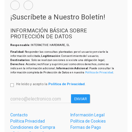
¡Suscríbete a Nuestro Boletín!
INFORMACIÓN BÁSICA SOBRE
PROTECCIÓN DE DATOS
Responsable
: INTERACTIVE HARDWARE, SL
Finalidad
: Responder las consultas planteadas por el usuario y enviarle la
información solicitada;
Legitimación
: Consentimiento del usuario;
Destinatarios
: Solo se realizan cesiones si existe una obligación legal;
Derechos
: Acceder, rectificar y suprimir, así como otros derechos, como se
indica en la información adicional;
Información Adicional
: Puede consultar la
información completa de Protección de Datos en nuestra
Política de Privacidad
.
He leído y acepto la
Política de Privacidad
.
ENVIAR
Contacto
Información Legal
Política Privacidad
Política de Cookies
Condiciones de Compra
Formas de Pago