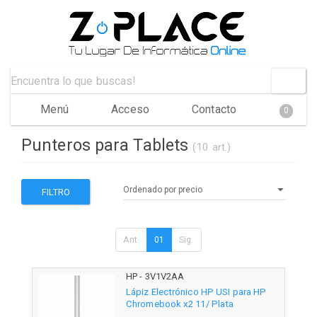
Menú
Acceso
Contacto
0
Punteros para Tablets
(10 art.)
FILTRO
Ant.
01
Sig.
HP - 3V1V2AA
Lápiz Electrónico HP USI para HP
Chromebook x2 11/ Plata