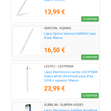
13,99 €
COMPRAR
VENTION - KQNW0
Lápiz Óptico Vention KQNW0/ para
iPad/ Blanco
16,50 €
COMPRAR
LEOTEC - LESTP06W
Lápiz Electrónico Leotec LESTP06W
Stylus ePen UltraTouch para iPad
2018 o superior/ Blanco
23,99 €
COMPRAR
SUBBLIM - SUBPEN-IOS001
Lápiz Electrónico Subblim NoteFlow