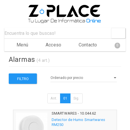
Menú
Acceso
Contacto
0
Alarmas
(4 art.)
FILTRO
Ant.
01
Sig.
SMARTWARES - 10.044.62
Detector de Humo Smartwares
RM250