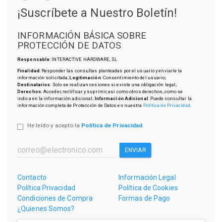
¡Suscríbete a Nuestro Boletín!
INFORMACIÓN BÁSICA SOBRE
PROTECCIÓN DE DATOS
Responsable
: INTERACTIVE HARDWARE, SL
Finalidad
: Responder las consultas planteadas por el usuario y enviarle la
información solicitada;
Legitimación
: Consentimiento del usuario;
Destinatarios
: Solo se realizan cesiones si existe una obligación legal;
Derechos
: Acceder, rectificar y suprimir, así como otros derechos, como se
indica en la información adicional;
Información Adicional
: Puede consultar la
información completa de Protección de Datos en nuestra
Política de Privacidad
.
He leído y acepto la
Política de Privacidad
.
ENVIAR
Contacto
Información Legal
Política Privacidad
Política de Cookies
Condiciones de Compra
Formas de Pago
¿Quienes Somos?