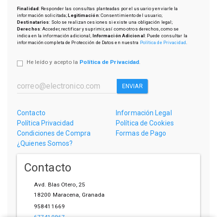
Finalidad
: Responder las consultas planteadas por el usuario y enviarle la
información solicitada;
Legitimación
: Consentimiento del usuario;
Destinatarios
: Solo se realizan cesiones si existe una obligación legal;
Derechos
: Acceder, rectificar y suprimir, así como otros derechos, como se
indica en la información adicional;
Información Adicional
: Puede consultar la
información completa de Protección de Datos en nuestra
Política de Privacidad
.
He leído y acepto la
Política de Privacidad
.
ENVIAR
Contacto
Información Legal
Política Privacidad
Política de Cookies
Condiciones de Compra
Formas de Pago
¿Quienes Somos?
Contacto
Avd. Blas Otero, 25
18200
Maracena
,
Granada
958411669
677410967