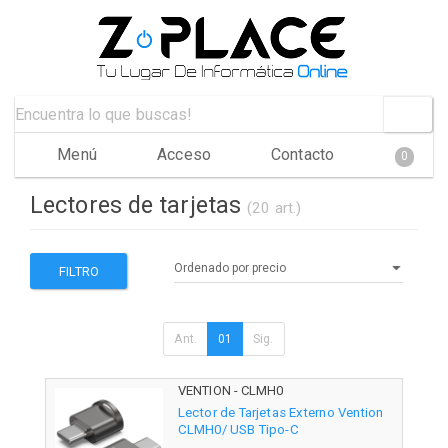
Menú
Acceso
Contacto
0
Lectores de tarjetas
(20 art.)
FILTRO
Ant.
01
Sig.
VENTION - CLMH0
Lector de Tarjetas Externo Vention
CLMH0/ USB Tipo-C