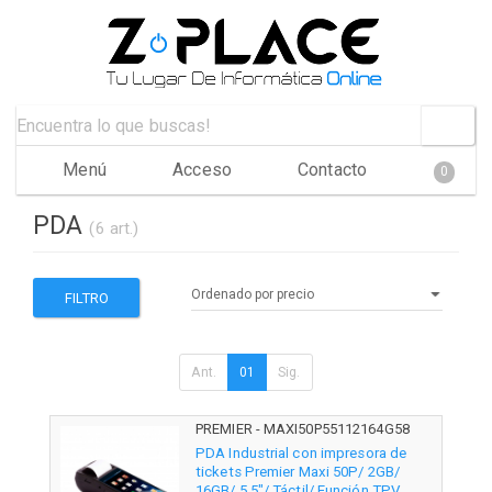
Menú
Acceso
Contacto
0
PDA
(6 art.)
FILTRO
Ant.
01
Sig.
PREMIER - MAXI50P55112164G58
PDA Industrial con impresora de
tickets Premier Maxi 50P/ 2GB/
16GB/ 5.5"/ Táctil/ Función TPV