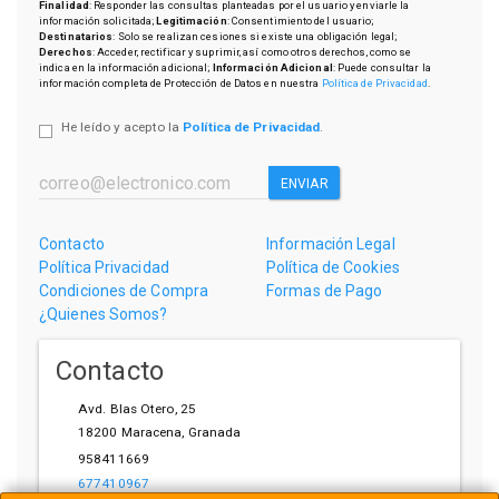
Finalidad
: Responder las consultas planteadas por el usuario y enviarle la
información solicitada;
Legitimación
: Consentimiento del usuario;
Destinatarios
: Solo se realizan cesiones si existe una obligación legal;
Derechos
: Acceder, rectificar y suprimir, así como otros derechos, como se
indica en la información adicional;
Información Adicional
: Puede consultar la
información completa de Protección de Datos en nuestra
Política de Privacidad
.
He leído y acepto la
Política de Privacidad
.
ENVIAR
Contacto
Información Legal
Política Privacidad
Política de Cookies
Condiciones de Compra
Formas de Pago
¿Quienes Somos?
Contacto
Avd. Blas Otero, 25
18200
Maracena
,
Granada
958411669
677410967