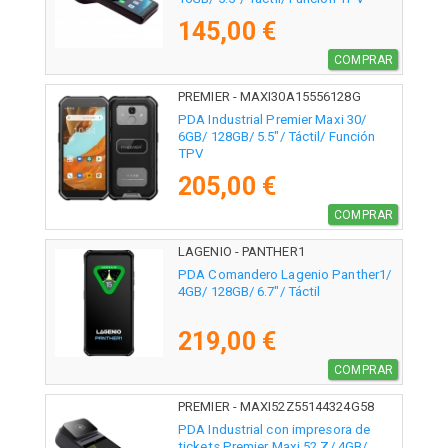
145,00 €
COMPRAR
PREMIER - MAXI30A15556128G
PDA Industrial Premier Maxi 30/
6GB/ 128GB/ 5.5"/ Táctil/ Función
TPV
205,00 €
COMPRAR
LAGENIO - PANTHER1
PDA Comandero Lagenio Panther1/
4GB/ 128GB/ 6.7"/ Táctil
219,00 €
COMPRAR
PREMIER - MAXI52Z55144324G58
PDA Industrial con impresora de
tickets Premier Maxi 52 Z/ 4GB/