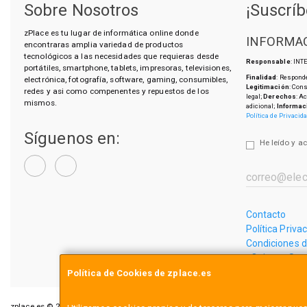
Sobre Nosotros
¡Suscríb
zPlace es tu lugar de informática online donde
INFORMAC
encontraras amplia variedad de productos
tecnológicos a las necesidades que requieras desde
Responsable
: IN
portátiles, smartphone, tablets, impresoras, televisiones,
Finalidad
: Responde
electrónica, fotografía, software, gaming, consumibles,
Legitimación
: Con
redes y asi como compenentes y repuestos de los
legal;
Derechos
: A
mismos.
adicional;
Informac
Política de Privacid
Síguenos en:
He leído y a
Contacto
Política Priva
Condiciones 
¿Quienes So
Política de Cookies de zplace.es
zplace.es © 2026