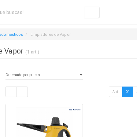
rodomésticos
Limpiadores de Vapor
e Vapor
(1 art.)
Ant.
01