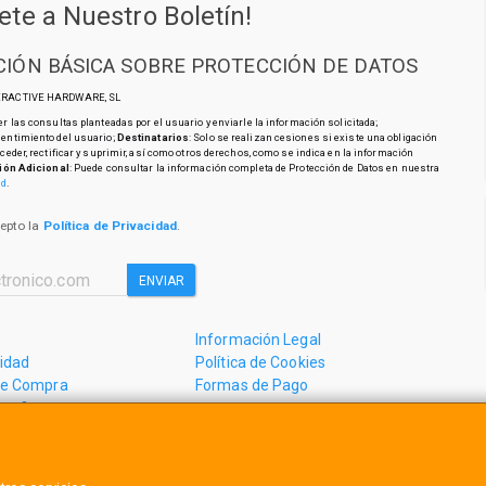
ete a Nuestro Boletín!
IÓN BÁSICA SOBRE PROTECCIÓN DE DATOS
TERACTIVE HARDWARE, SL
r las consultas planteadas por el usuario y enviarle la información solicitada;
sentimiento del usuario;
Destinatarios
: Solo se realizan cesiones si existe una obligación
cceder, rectificar y suprimir, así como otros derechos, como se indica en la información
ión Adicional
: Puede consultar la información completa de Protección de Datos en nuestra
ad
.
cepto la
Política de Privacidad
.
ENVIAR
Información Legal
cidad
Política de Cookies
de Compra
Formas de Pago
mos?