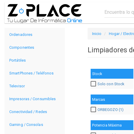
Inicio
Hogar / Elect
Ordenadores
Componentes
Limpiadores d
Portátiles
SmartPhones / Teléfonos
Stock
Solo con Stock
Televisor
Impresoras / Consumibles
Marcas
ORBEGOZO (1)
Conectividad / Redes
Gaming / Consolas
Potencia Máxima