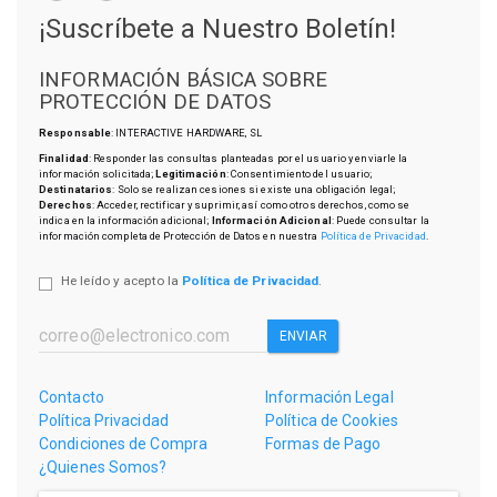
¡Suscríbete a Nuestro Boletín!
INFORMACIÓN BÁSICA SOBRE
PROTECCIÓN DE DATOS
Responsable
: INTERACTIVE HARDWARE, SL
Finalidad
: Responder las consultas planteadas por el usuario y enviarle la
información solicitada;
Legitimación
: Consentimiento del usuario;
Destinatarios
: Solo se realizan cesiones si existe una obligación legal;
Derechos
: Acceder, rectificar y suprimir, así como otros derechos, como se
indica en la información adicional;
Información Adicional
: Puede consultar la
información completa de Protección de Datos en nuestra
Política de Privacidad
.
He leído y acepto la
Política de Privacidad
.
ENVIAR
Contacto
Información Legal
Política Privacidad
Política de Cookies
Condiciones de Compra
Formas de Pago
¿Quienes Somos?