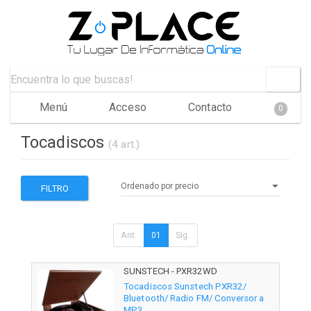
Menú
Acceso
Contacto
0
Tocadiscos
(4 art.)
FILTRO
Ant.
01
Sig.
SUNSTECH - PXR32WD
Tocadiscos Sunstech PXR32/
Bluetooth/ Radio FM/ Conversor a
MP3