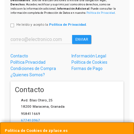
Destinatarios
: Solo se realizan cesiones si existe una obligación legal;
Derechos
: Acceder, rectificar y suprimir, así como otros derechos, como se
indica en la información adicional;
Información Adicional
: Puede consultar la
información completa de Protección de Datos en nuestra
Política de Privacidad
.
He leído y acepto la
Política de Privacidad
.
ENVIAR
Contacto
Información Legal
Política Privacidad
Política de Cookies
Condiciones de Compra
Formas de Pago
¿Quienes Somos?
Contacto
Avd. Blas Otero, 25
18200
Maracena
,
Granada
958411669
677410967
ihardware@gmail.com
Política de Cookies de zplace.es