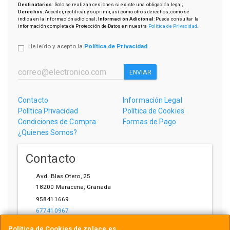
Destinatarios
: Solo se realizan cesiones si existe una obligación legal;
Derechos
: Acceder, rectificar y suprimir, así como otros derechos, como se
indica en la información adicional;
Información Adicional
: Puede consultar la
información completa de Protección de Datos en nuestra
Política de Privacidad
.
He leído y acepto la
Política de Privacidad
.
ENVIAR
Contacto
Información Legal
Política Privacidad
Política de Cookies
Condiciones de Compra
Formas de Pago
¿Quienes Somos?
Contacto
Avd. Blas Otero, 25
18200
Maracena
,
Granada
958411669
677410967
ihardware@gmail.com
Política de Cookies de zplace.es