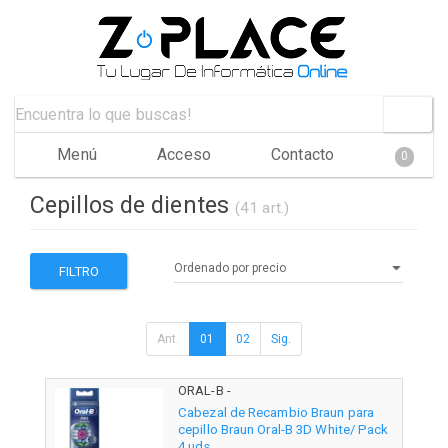
Menú
Acceso
Contacto
0
Cepillos de dientes
(41 art.)
FILTRO
Ant.
01
02
Sig.
ORAL-B -
Cabezal de Recambio Braun para
cepillo Braun Oral-B 3D White/ Pack
4 uds