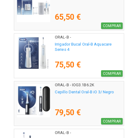
65,50 €
COMPRAR
ORAL-B -
Irrigador Bucal Oral-B Aquacare
Series 4
75,50 €
COMPRAR
ORAL-B - IOG3.1B6.2K
Cepillo Dental Oral-B iO 3/ Negro
79,50 €
COMPRAR
ORAL-B -