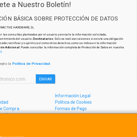
ete a Nuestro Boletín!
IÓN BÁSICA SOBRE PROTECCIÓN DE DATOS
TERACTIVE HARDWARE, SL
r las consultas planteadas por el usuario y enviarle la información solicitada;
sentimiento del usuario;
Destinatarios
: Solo se realizan cesiones si existe una obligación
cceder, rectificar y suprimir, así como otros derechos, como se indica en la información
ión Adicional
: Puede consultar la información completa de Protección de Datos en nuestra
ad
.
cepto la
Política de Privacidad
.
ENVIAR
Información Legal
cidad
Política de Cookies
de Compra
Formas de Pago
mos?