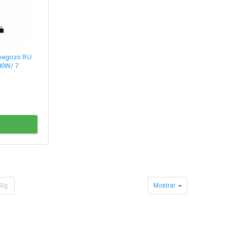
rbegozo RU
00W/ 7
Sig.
Mostrar