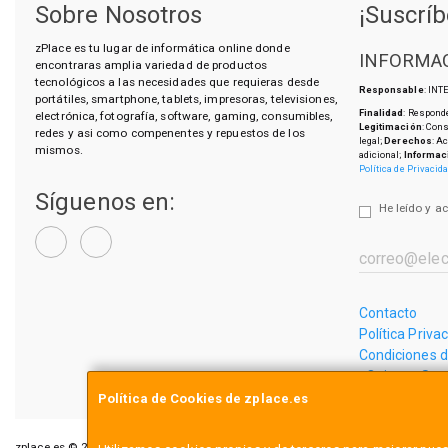
Sobre Nosotros
¡Suscríb
zPlace es tu lugar de informática online donde
INFORMAC
encontraras amplia variedad de productos
tecnológicos a las necesidades que requieras desde
Responsable
: IN
portátiles, smartphone, tablets, impresoras, televisiones,
Finalidad
: Responde
electrónica, fotografía, software, gaming, consumibles,
Legitimación
: Con
redes y asi como compenentes y repuestos de los
legal;
Derechos
: A
mismos.
adicional;
Informac
Política de Privacid
Síguenos en:
He leído y a
Contacto
Política Priva
Condiciones 
¿Quienes So
Política de Cookies de zplace.es
zplace.es © 2026