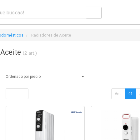
rodomésticos
Radiadores de Aceite
 Aceite
(2 art.)
Ant.
01