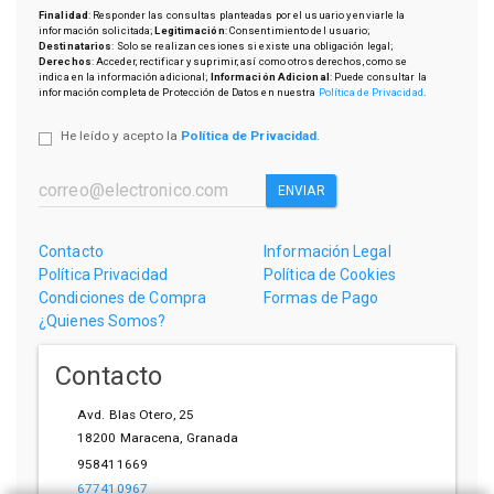
Finalidad
: Responder las consultas planteadas por el usuario y enviarle la
información solicitada;
Legitimación
: Consentimiento del usuario;
Destinatarios
: Solo se realizan cesiones si existe una obligación legal;
Derechos
: Acceder, rectificar y suprimir, así como otros derechos, como se
indica en la información adicional;
Información Adicional
: Puede consultar la
información completa de Protección de Datos en nuestra
Política de Privacidad
.
He leído y acepto la
Política de Privacidad
.
ENVIAR
Contacto
Información Legal
Política Privacidad
Política de Cookies
Condiciones de Compra
Formas de Pago
¿Quienes Somos?
Contacto
Avd. Blas Otero, 25
18200
Maracena
,
Granada
958411669
677410967