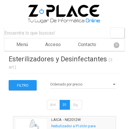
Menú
Acceso
Contacto
0
Esterilizadores y Desinfectantes
(3
art.)
FILTRO
Ant.
01
Sig.
LAICA - NE2012W
Nebulizador a Pistón para