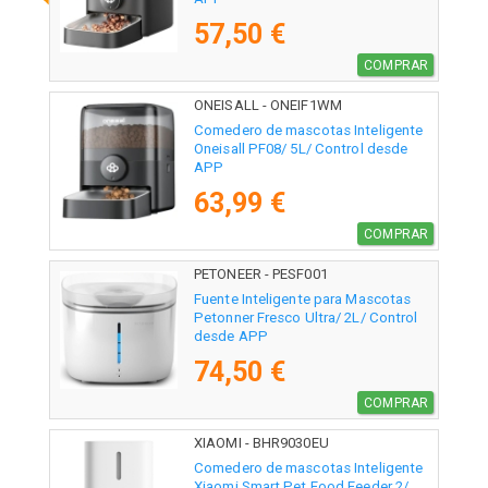
57,50 €
COMPRAR
ONEISALL - ONEIF1WM
Comedero de mascotas Inteligente
Oneisall PF08/ 5L/ Control desde
APP
63,99 €
COMPRAR
PETONEER - PESF001
Fuente Inteligente para Mascotas
Petonner Fresco Ultra/ 2L/ Control
desde APP
74,50 €
COMPRAR
XIAOMI - BHR9030EU
Comedero de mascotas Inteligente
Xiaomi Smart Pet Food Feeder 2/