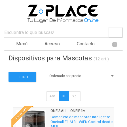
Menú
Acceso
Contacto
0
Dispositivos para Mascotas
(12 art.)
FILTRO
Ant.
01
Sig.
Destacado
ONEISALL - ONEIF1M
Comedero de mascotas Inteligente
Oneisall F1-M 3L WiFi/ Control desde
APP