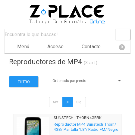
Menú
Acceso
Contacto
0
Reproductores de MP4
(3 art.)
FILTRO
Ant.
01
Sig.
SUNSTECH - THORN4GBBK
Reproductor MP4 Sunstech Thorn/
4GB/ Pantalla 1.8"/ Radio FM/ Negro