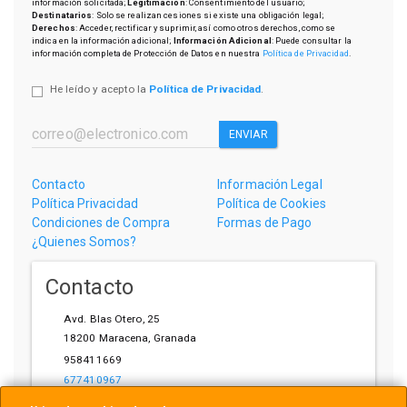
información solicitada;
Legitimación
: Consentimiento del usuario;
Destinatarios
: Solo se realizan cesiones si existe una obligación legal;
Derechos
: Acceder, rectificar y suprimir, así como otros derechos, como se
indica en la información adicional;
Información Adicional
: Puede consultar la
información completa de Protección de Datos en nuestra
Política de Privacidad
.
He leído y acepto la
Política de Privacidad
.
ENVIAR
Contacto
Información Legal
Política Privacidad
Política de Cookies
Condiciones de Compra
Formas de Pago
¿Quienes Somos?
Contacto
Avd. Blas Otero, 25
18200
Maracena
,
Granada
958411669
677410967
ihardware@gmail.com