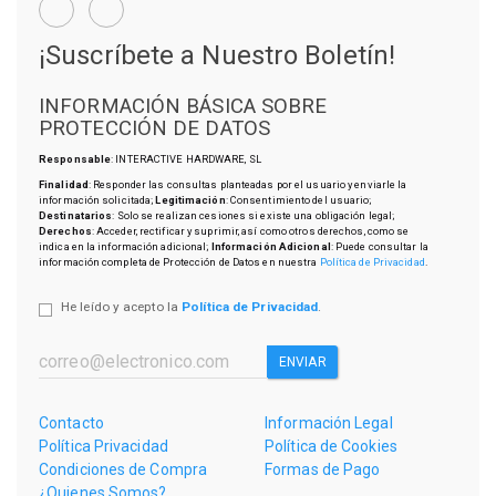
¡Suscríbete a Nuestro Boletín!
INFORMACIÓN BÁSICA SOBRE
PROTECCIÓN DE DATOS
Responsable
: INTERACTIVE HARDWARE, SL
Finalidad
: Responder las consultas planteadas por el usuario y enviarle la
información solicitada;
Legitimación
: Consentimiento del usuario;
Destinatarios
: Solo se realizan cesiones si existe una obligación legal;
Derechos
: Acceder, rectificar y suprimir, así como otros derechos, como se
indica en la información adicional;
Información Adicional
: Puede consultar la
información completa de Protección de Datos en nuestra
Política de Privacidad
.
He leído y acepto la
Política de Privacidad
.
ENVIAR
Contacto
Información Legal
Política Privacidad
Política de Cookies
Condiciones de Compra
Formas de Pago
¿Quienes Somos?