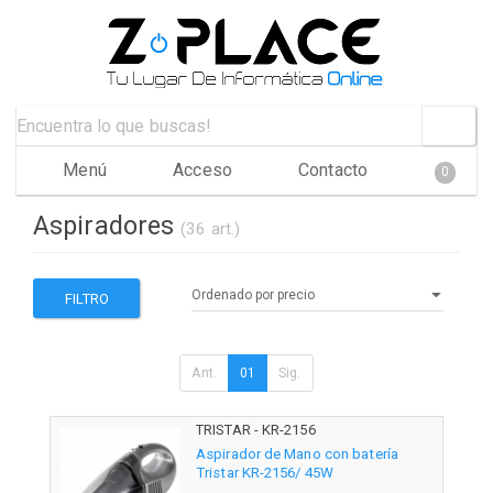
Menú
Acceso
Contacto
0
Aspiradores
(36 art.)
FILTRO
Ant.
01
Sig.
TRISTAR - KR-2156
Aspirador de Mano con batería
Tristar KR-2156/ 45W