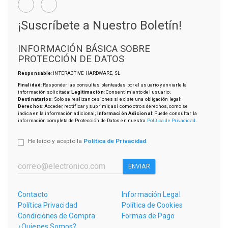
¡Suscríbete a Nuestro Boletín!
INFORMACIÓN BÁSICA SOBRE
PROTECCIÓN DE DATOS
Responsable
: INTERACTIVE HARDWARE, SL
Finalidad
: Responder las consultas planteadas por el usuario y enviarle la
información solicitada;
Legitimación
: Consentimiento del usuario;
Destinatarios
: Solo se realizan cesiones si existe una obligación legal;
Derechos
: Acceder, rectificar y suprimir, así como otros derechos, como se
indica en la información adicional;
Información Adicional
: Puede consultar la
información completa de Protección de Datos en nuestra
Política de Privacidad
.
He leído y acepto la
Política de Privacidad
.
ENVIAR
Contacto
Información Legal
Política Privacidad
Política de Cookies
Condiciones de Compra
Formas de Pago
¿Quienes Somos?