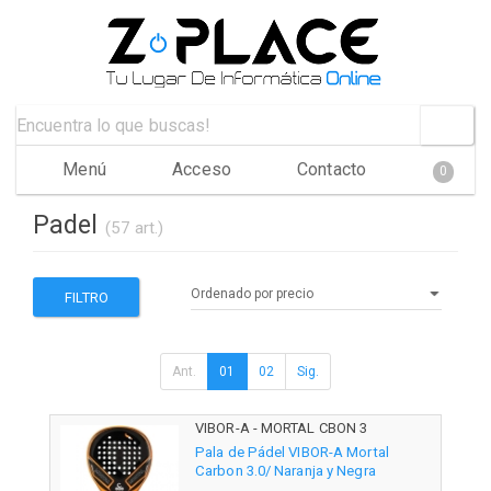
Menú
Acceso
Contacto
0
Padel
(57 art.)
FILTRO
Ant.
01
02
Sig.
VIBOR-A - MORTAL CBON 3
Pala de Pádel VIBOR-A Mortal
Carbon 3.0/ Naranja y Negra