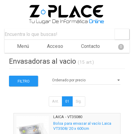
Menú
Acceso
Contacto
0
Envasadoras al vacio
(15 art.)
FILTRO
Ant.
01
Sig.
LAICA - VT35080
Bolsa para envasar al vacío Laica
VT3508/ 20 x 600cm