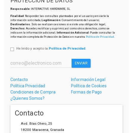
PROTECCIÓN DE DATOS
Responsable
: INTERACTIVE HARDWARE, SL
Finalidad
: Responder las consultas planteadas por el usuario y enviarle la
información solicitada;
Legitimación
: Consentimiento del usuario;
Destinatarios
: Solo se realizan cesiones si existe una obligación legal;
Derechos
: Acceder, rectificar y suprimir, así como otros derechos, como se
indica en la información adicional;
Información Adicional
: Puede consultar la
información completa de Protección de Datos en nuestra
Política de Privacidad
.
He leído y acepto la
Política de Privacidad
.
ENVIAR
Contacto
Información Legal
Política Privacidad
Política de Cookies
Condiciones de Compra
Formas de Pago
¿Quienes Somos?
Contacto
Avd. Blas Otero, 25
18200
Maracena
,
Granada